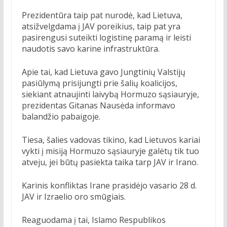
Prezidentūra taip pat nurodė, kad Lietuva,
atsižvelgdama į JAV poreikius, taip pat yra
pasirengusi suteikti logistinę paramą ir leisti
naudotis savo karine infrastruktūra.
Apie tai, kad Lietuva gavo Jungtinių Valstijų
pasiūlymą prisijungti prie šalių koalicijos,
siekiant atnaujinti laivybą Hormuzo sąsiauryje,
prezidentas Gitanas Nausėda informavo
balandžio pabaigoje.
Tiesa, šalies vadovas tikino, kad Lietuvos kariai
vykti į misiją Hormuzo sąsiauryje galėtų tik tuo
atveju, jei būtų pasiekta taika tarp JAV ir Irano.
Karinis konfliktas Irane prasidėjo vasario 28 d.
JAV ir Izraelio oro smūgiais.
Reaguodama į tai, Islamo Respublikos