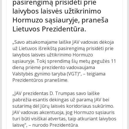
pasirengimą prisidėti prie
laivybos laisvės užtikrinimo
Hormuzo sąsiauryje, praneša
Lietuvos Prezidentūra.
„Savo atsakomajame laiške JAV vadovas dėkoja
už Lietuvos išreikštą pasirengimą prisidėti prie
laivybos laisvės užtikrinimo Hormuzo
sąsiauryje. Tokį sprendimą šių metų gegužės 11
dieną priėmė prezidento vadovaujama
Valstybės gynimo taryba (VGT)“, – teigiama
Prezidentūros pranešime.
„JAV prezidentas D. Trumpas savo laiške
pabrėžia esantis dėkingas už paramą JAV bei
sutarimą dėl Jūrų laisvės koridoriaus sukūrimo.
JAV vadovas akcentuoja, jog Hormuzo sąsiauris
turi būti visiškai atvertas, taip atkuriant laivybos
laisvę“, – nurodo Prezidentūra.