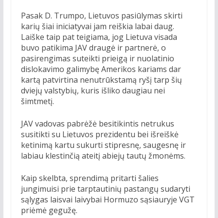
Pasak D. Trumpo, Lietuvos pasiūlymas skirti
karių šiai iniciatyvai jam reiškia labai daug.
Laiške taip pat teigiama, jog Lietuva visada
buvo patikima JAV draugė ir partnerė, o
pasirengimas suteikti prieigą ir nuolatinio
dislokavimo galimybę Amerikos kariams dar
kartą patvirtina nenutrūkstamą ryšį tarp šių
dviejų valstybių, kuris išliko daugiau nei
šimtmetį.
JAV vadovas pabrėžė besitikintis netrukus
susitikti su Lietuvos prezidentu bei išreiškė
ketinimą kartu sukurti stipresnę, saugesnę ir
labiau klestinčią ateitį abiejų tautų žmonėms.
Kaip skelbta, sprendimą pritarti šalies
jungimuisi prie tarptautinių pastangų sudaryti
sąlygas laisvai laivybai Hormuzo sąsiauryje VGT
priėmė gegužę.