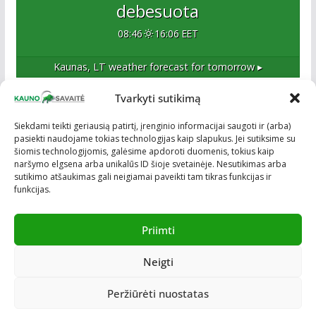
debesuota
08:46
16:06 EET
Kaunas, LT
weather forecast for tomorrow ▸
Tvarkyti sutikimą
Apie mus
Siekdami teikti geriausią patirtį, įrenginio informacijai saugoti ir (arba)
pasiekti naudojame tokias technologijas kaip slapukus. Jei sutiksime su
Esame naujas Kaune, tačiau veržlus ir profesionalus
šiomis technologijomis, galėsime apdoroti duomenis, tokius kaip
kolektyvas. Ne naujokai žiniasklaidoje. Į Kauną
naršymo elgsena arba unikalūs ID šioje svetainėje. Nesutikimas arba
žengiame tvirtai įsitikinę savo sėkme.
sutikimo atšaukimas gali neigiamai paveikti tam tikras funkcijas ir
funkcijas.
Priimti
Neigti
Visos teisės saugomos © ON MEDIA. Sukurta naudojant
ColorMag
ir
WordPress
.
Peržiūrėti nuostatas