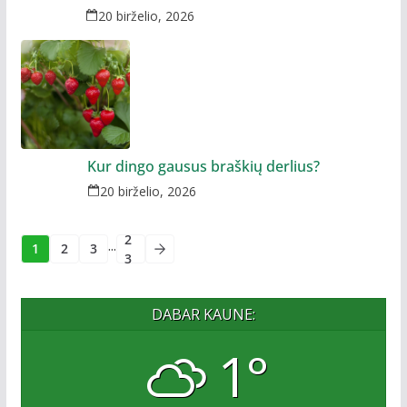
20 birželio, 2026
Kur dingo gausus braškių derlius?
20 birželio, 2026
2
...
1
2
3
3
DABAR KAUNE:
1°