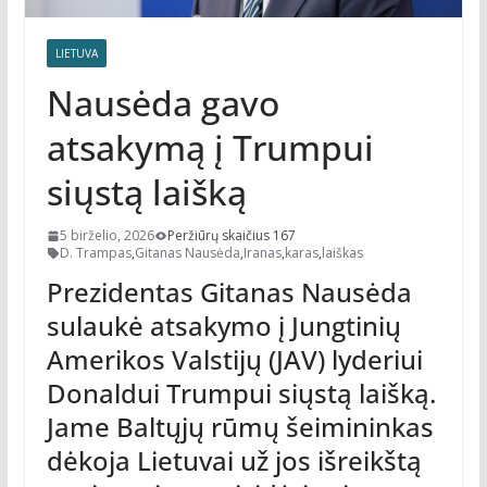
LIETUVA
Nausėda gavo
atsakymą į Trumpui
siųstą laišką
5 birželio, 2026
Peržiūrų skaičius 167
D. Trampas
,
Gitanas Nausėda
,
Iranas
,
karas
,
laiškas
Prezidentas Gitanas Nausėda
sulaukė atsakymo į Jungtinių
Amerikos Valstijų (JAV) lyderiui
Donaldui Trumpui siųstą laišką.
Jame Baltųjų rūmų šeimininkas
dėkoja Lietuvai už jos išreikštą