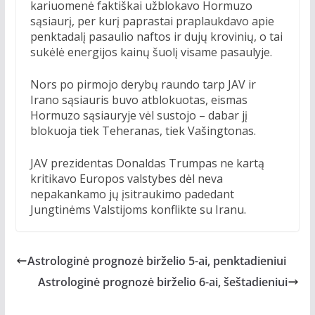
kariuomenė faktiškai užblokavo Hormuzo
sąsiaurį, per kurį paprastai praplaukdavo apie
penktadalį pasaulio naftos ir dujų krovinių, o tai
sukėlė energijos kainų šuolį visame pasaulyje.
Nors po pirmojo derybų raundo tarp JAV ir
Irano sąsiauris buvo atblokuotas, eismas
Hormuzo sąsiauryje vėl sustojo – dabar jį
blokuoja tiek Teheranas, tiek Vašingtonas.
JAV prezidentas Donaldas Trumpas ne kartą
kritikavo Europos valstybes dėl neva
nepakankamo jų įsitraukimo padedant
Jungtinėms Valstijoms konflikte su Iranu.
Astrologinė prognozė birželio 5-ai, penktadieniui
Astrologinė prognozė birželio 6-ai, šeštadieniui