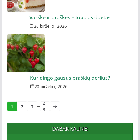
Varškė ir braškės – tobulas duetas
20 birželio, 2026
Kur dingo gausus braškių derlius?
20 birželio, 2026
2
...
1
2
3
3
DABAR KAUNE: