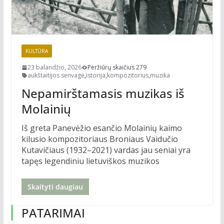
KULTŪRA
23 balandžio, 2026
Peržiūrų skaičius 279
aukštaitijos senvagė
,
istorija
,
kompozitorius
,
muzika
Nepamirštamasis muzikas iš
Molainių
Iš greta Panevėžio esančio Molainių kaimo
kilusio kompozitoriaus Broniaus Vaidučio
Kutavičiaus (1932–2021) vardas jau seniai yra
tapęs legendiniu lietuviškos muzikos
Skaityti daugiau
PATARIMAI