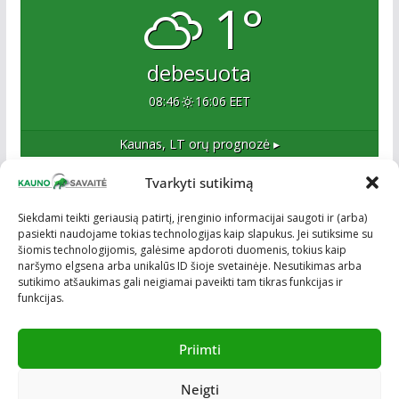
1°
debesuota
08:46
16:06 EET
Kaunas, LT
orų prognozė ▸
Tvarkyti sutikimą
Apie mus
Siekdami teikti geriausią patirtį, įrenginio informacijai saugoti ir (arba)
pasiekti naudojame tokias technologijas kaip slapukus. Jei sutiksime su
Esame naujas Kaune, tačiau veržlus ir profesionalus
šiomis technologijomis, galėsime apdoroti duomenis, tokius kaip
kolektyvas. Ne naujokai žiniasklaidoje. Į Kauną
naršymo elgsena arba unikalūs ID šioje svetainėje. Nesutikimas arba
žengiame tvirtai įsitikinę savo sėkme.
sutikimo atšaukimas gali neigiamai paveikti tam tikras funkcijas ir
funkcijas.
Priimti
Neigti
Visos teisės saugomos © ON MEDIA. Sukurta naudojant