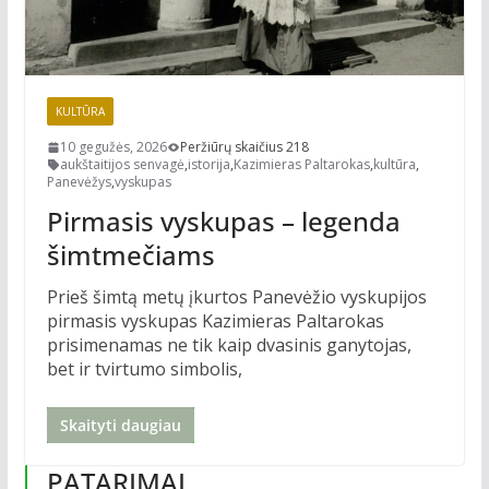
KULTŪRA
10 gegužės, 2026
Peržiūrų skaičius 218
aukštaitijos senvagė
,
istorija
,
Kazimieras Paltarokas
,
kultūra
,
Panevėžys
,
vyskupas
Pirmasis vyskupas – legenda
šimtmečiams
Prieš šimtą metų įkurtos Panevėžio vyskupijos
pirmasis vyskupas Kazimieras Paltarokas
prisimenamas ne tik kaip dvasinis ganytojas,
bet ir tvirtumo simbolis,
Skaityti daugiau
PATARIMAI