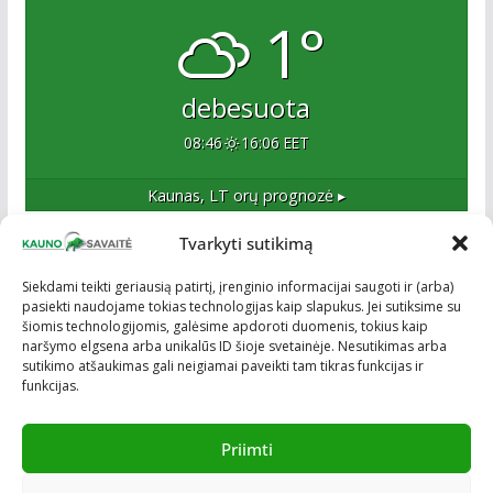
1°
debesuota
08:46
16:06 EET
Kaunas, LT
orų prognozė ▸
Tvarkyti sutikimą
Apie mus
Siekdami teikti geriausią patirtį, įrenginio informacijai saugoti ir (arba)
pasiekti naudojame tokias technologijas kaip slapukus. Jei sutiksime su
Esame naujas Kaune, tačiau veržlus ir profesionalus
šiomis technologijomis, galėsime apdoroti duomenis, tokius kaip
kolektyvas. Ne naujokai žiniasklaidoje. Į Kauną
naršymo elgsena arba unikalūs ID šioje svetainėje. Nesutikimas arba
žengiame tvirtai įsitikinę savo sėkme.
sutikimo atšaukimas gali neigiamai paveikti tam tikras funkcijas ir
funkcijas.
Priimti