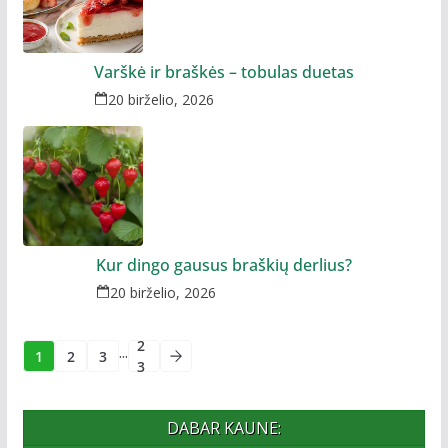
Varškė ir braškės – tobulas duetas
20 birželio, 2026
Kur dingo gausus braškių derlius?
20 birželio, 2026
2
...
1
2
3
3
DABAR KAUNE: