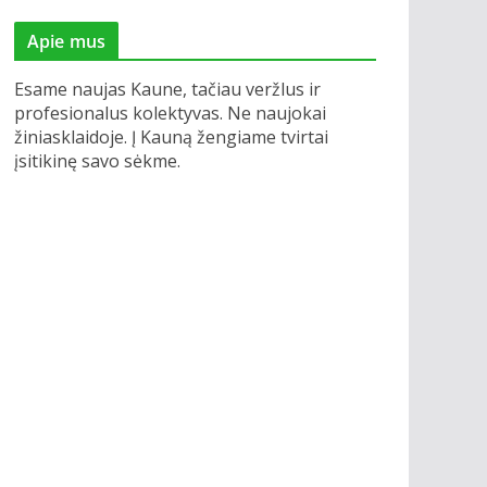
Apie mus
Esame naujas Kaune, tačiau veržlus ir
profesionalus kolektyvas. Ne naujokai
žiniasklaidoje. Į Kauną žengiame tvirtai
įsitikinę savo sėkme.