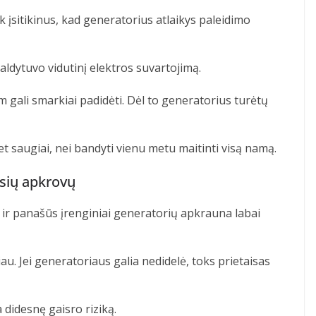
ik įsitikinus, kad generatorius atlaikys paleidimo
šaldytuvo vidutinį elektros suvartojimą.
gali smarkiai padidėti. Dėl to generatorius turėtų
et saugiai, nei bandyti vienu metu maitinti visą namą.
ausių apkrovų
riai ir panašūs įrenginiai generatorių apkrauna labai
u. Jei generatoriaus galia nedidelė, toks prietaisas
 didesnę gaisro riziką.