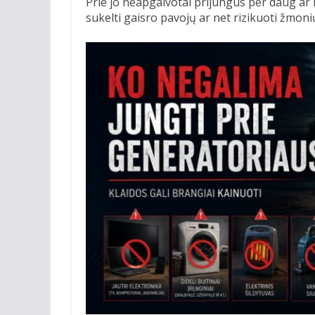
Prie jo neapgalvotai prijungus per daug ar 
sukelti gaisro pavojų ar net rizikuoti žmoni