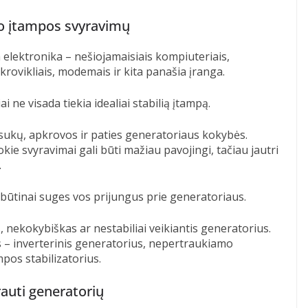
nuo įtampos svyravimų
ia elektronika – nešiojamaisiais kompiuteriais,
įkrovikliais, modemais ir kita panašia įranga.
i ne visada tiekia idealiai stabilią įtampą.
apsukų, apkrovos ir paties generatoriaus kokybės.
kie svyravimai gali būti mažiau pavojingi, tačiau jautri
.
 būtinai suges vos prijungus prie generatoriaus.
, nekokybiškas ar nestabiliai veikiantis generatorius.
s – inverterinis generatorius, nepertraukiamo
pos stabilizatorius.
krauti generatorių