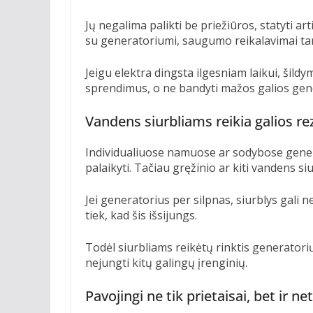
Jų negalima palikti be priežiūros, statyti ar
su generatoriumi, saugumo reikalavimai ta
Jeigu elektra dingsta ilgesniam laikui, šild
sprendimus, o ne bandyti mažos galios gener
Vandens siurbliams reikia galios re
Individualiuose namuose ar sodybose gene
palaikyti. Tačiau gręžinio ar kiti vandens siu
Jei generatorius per silpnas, siurblys gali n
tiek, kad šis išsijungs.
Todėl siurbliams reikėtų rinktis generator
nejungti kitų galingų įrenginių.
Pavojingi ne tik prietaisai, bet ir ne