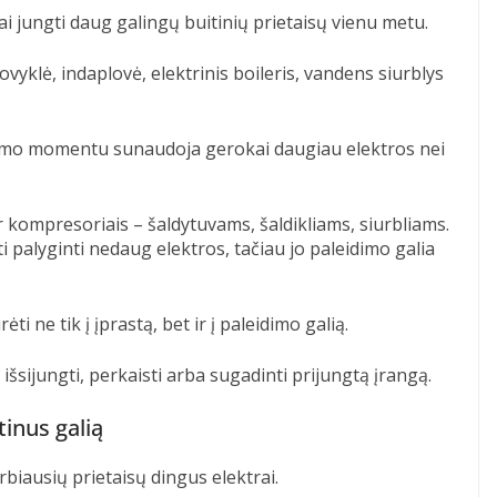
 jungti daug galingų buitinių prietaisų vienu metu.
iovyklė, indaplovė, elektrinis boileris, vandens siurblys
ungimo momentu sunaudoja gerokai daugiau elektros nei
r kompresoriais – šaldytuvams, šaldikliams, siurbliams.
i palyginti nedaug elektros, tačiau jo paleidimo galia
ėti ne tik į įprastą, bet ir į paleidimo galią.
, išsijungti, perkaisti arba sugadinti prijungtą įrangą.
tinus galią
rbiausių prietaisų dingus elektrai.