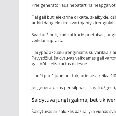
Prie generatoriaus nepatartina neapgalvotai
Tai gali būti elektrinė orkaitė, skalbyklė, dž
ar kiti daug elektros vartojantys įrenginiai.
Svarbu žinoti, kad kai kurie prietaisai įj
veikdami įprastai.
Tai ypač aktualu įrenginiams su varikliais a
Pavyzdžiui, šaldytuvas veikdamas gali vartot
gali būti kelis kartus didesnė.
Todėl prieš jungiant tokį prietaisą reikia žiūr
Jei generatorius per silpnas, jis gali užgesti
Šaldytuvą jungti galima, bet tik įver
Šaldytuvas ar šaldiklis dažnai yra vienas sva