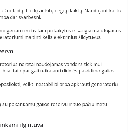
ti užuolaidų, baldų ar kitų degių daiktų. Naudojant kartu
mpa dar svarbesni.
ymui geriau rinktis tam pritaikytus ir saugiai naudojamus
atoriumi maitinti kelis elektrinius šildytuvus.
zervo
ratorius neretai naudojamas vandens tiekimui
rbliai taip pat gali reikalauti didelės paleidimo galios.
epasileisti, veikti nestabiliai arba apkrauti generatorių
ių su pakankamu galios rezervu ir tuo pačiu metu
tinkami ilgintuvai