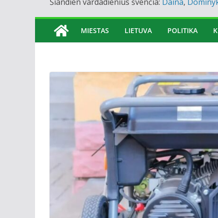
Šiandien vardadienius švenčia:
Daina
,
Dominy
MIESTAS
LIETUVA
POLITIKA
K