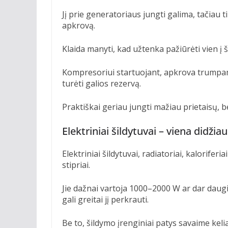
Jį prie generatoriaus jungti galima, tačiau t
apkrovą.
Klaida manyti, kad užtenka pažiūrėti vien į 
Kompresoriui startuojant, apkrova trumpam 
turėti galios rezervą.
Praktiškai geriau jungti mažiau prietaisų, b
Elektriniai šildytuvai – viena didži
Elektriniai šildytuvai, radiatoriai, kalorife
stipriai.
Jie dažnai vartoja 1000–2000 W ar dar daugia
gali greitai jį perkrauti.
Be to, šildymo įrenginiai patys savaime kelia