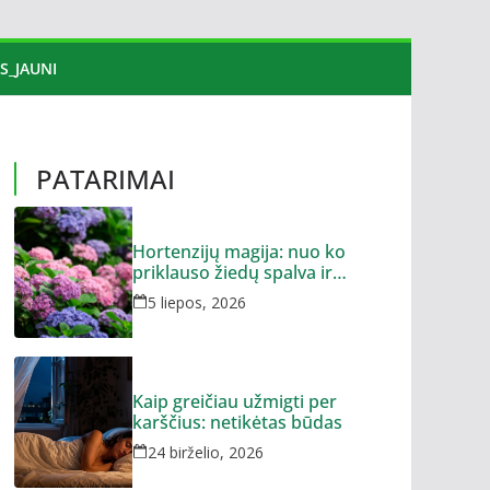
S_JAUNI
PATARIMAI
Hortenzijų magija: nuo ko
priklauso žiedų spalva ir
dydis?
5 liepos, 2026
Kaip greičiau užmigti per
karščius: netikėtas būdas
24 birželio, 2026