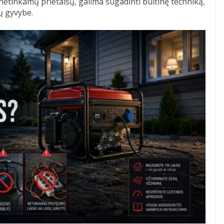
netinkamų prietaisų, galima sugadinti buitinę techniką,
ų gyvybe.