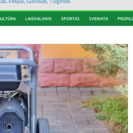
kas
,
Elidijus
,
Gustavas
,
Tulgirdas
ULTŪRA
LAISVALAIKIS
SPORTAS
SVEIKATA
PROFILI