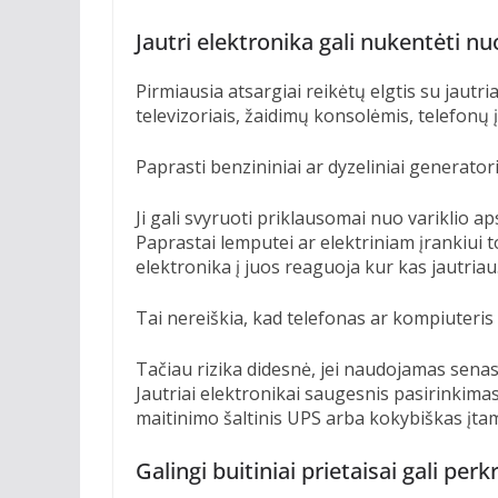
Jautri elektronika gali nukentėti 
Pirmiausia atsargiai reikėtų elgtis su jautr
televizoriais, žaidimų konsolėmis, telefonų 
Paprasti benzininiai ar dyzeliniai generatoria
Ji gali svyruoti priklausomai nuo variklio 
Paprastai lemputei ar elektriniam įrankiui to
elektronika į juos reaguoja kur kas jautriau
Tai nereiškia, kad telefonas ar kompiuteris
Tačiau rizika didesnė, jei naudojamas senas
Jautriai elektronikai saugesnis pasirinkima
maitinimo šaltinis UPS arba kokybiškas įtam
Galingi buitiniai prietaisai gali per