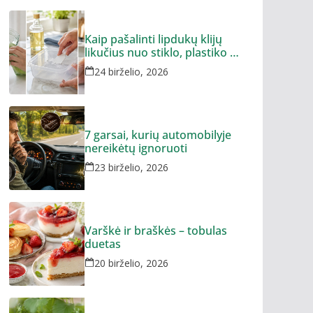
Kaip pašalinti lipdukų klijų
likučius nuo stiklo, plastiko ar
metalo
24 birželio, 2026
7 garsai, kurių automobilyje
nereikėtų ignoruoti
23 birželio, 2026
Varškė ir braškės – tobulas
duetas
20 birželio, 2026