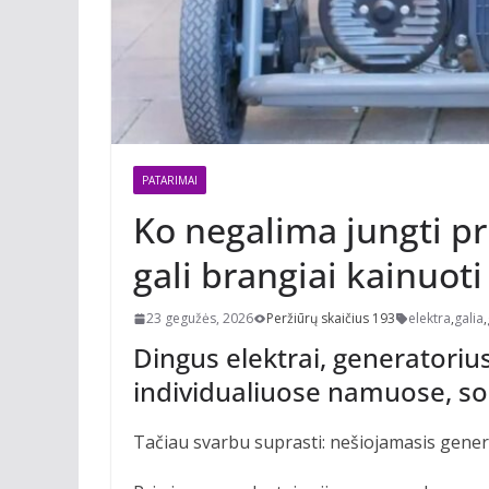
PATARIMAI
Ko negalima jungti pr
gali brangiai kainuoti
23 gegužės, 2026
Peržiūrų skaičius 193
elektra
,
galia
,
Dingus elektrai, generatorius 
individualiuose namuose, so
Tačiau svarbu suprasti: nešiojamasis gener