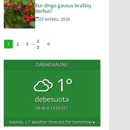
Kur dingo gausus braškių
derlius?
20 birželio, 2026
2
...
1
2
3
3
DABAR KAUNE:
1°
debesuota
08:46
16:06 EET
Kaunas, LT
weather forecast for tomorrow ▸