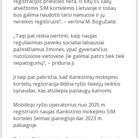
registracijos prievolės nėra. Iš kitų ES šalių
atvežtomis SIM kortelėmis Lietuvoje ir toliau
bus galima naudotis tarsi namuose ir jų
nereikės registruoti“, – vertina M. Bogužaitė.
„Taip pat reikia įvertinti, kaip naujas
reguliavimas paveiks socialiai labiausiai
pažeidžiamus žmones, ypač gyvenančius
nutolusiose vietovėse. Jie galimai patirs šiek tiek
nepatogumų“, – priduria ji.
Ji taip pat pabrėžia, kad išankstinių mokėjimo
kortelių registracija didina ryšio tiekėjų veiklos
sąnaudas, kas atsiliepia paslaugų kainoms.
Mobiliojo ryšio operatorius nuo 2025 m.
registruoti naujas išankstinio mokėjimo SIM
korteles Seimas įpareigojo dar 2023 m.
pabaigoje.