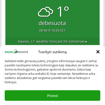
1°
debesuota
08:46
16:06 EET
Kaunas, LT
weather forecast for tomorrow ▸
Tvarkyti sutikimą
Apie mus
Siekdami teikti geriausią patirtį, įrenginio informacijai saugoti ir (arba)
pasiekti naudojame tokias technologijas kaip slapukus. Jei sutiksime su
Esame naujas Kaune, tačiau veržlus ir profesionalus
šiomis technologijomis, galėsime apdoroti duomenis, tokius kaip
kolektyvas. Ne naujokai žiniasklaidoje. Į Kauną
naršymo elgsena arba unikalūs ID šioje svetainėje. Nesutikimas arba
žengiame tvirtai įsitikinę savo sėkme.
sutikimo atšaukimas gali neigiamai paveikti tam tikras funkcijas ir
funkcijas.
Priimti