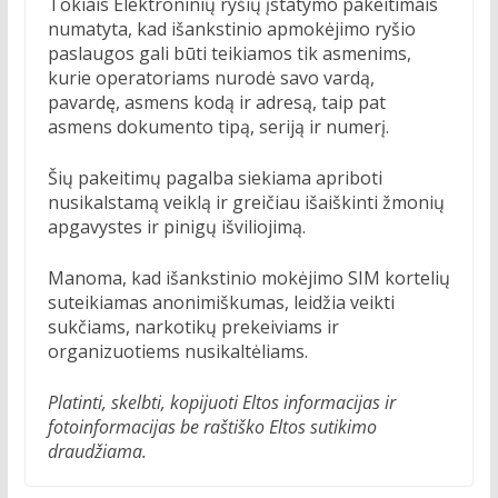
Tokiais Elektroninių ryšių įstatymo pakeitimais
numatyta, kad išankstinio apmokėjimo ryšio
paslaugos gali būti teikiamos tik asmenims,
kurie operatoriams nurodė savo vardą,
pavardę, asmens kodą ir adresą, taip pat
asmens dokumento tipą, seriją ir numerį.
Šių pakeitimų pagalba siekiama apriboti
nusikalstamą veiklą ir greičiau išaiškinti žmonių
apgavystes ir pinigų išviliojimą.
Manoma, kad išankstinio mokėjimo SIM kortelių
suteikiamas anonimiškumas, leidžia veikti
sukčiams, narkotikų prekeiviams ir
organizuotiems nusikaltėliams.
Platinti, skelbti, kopijuoti Eltos informacijas ir
fotoinformacijas be raštiško Eltos sutikimo
draudžiama.