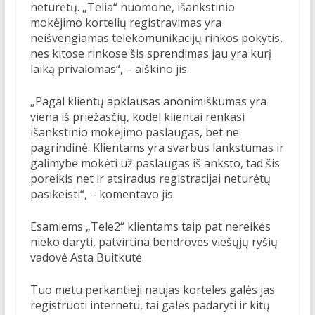
neturėtų. „Telia“ nuomone, išankstinio
mokėjimo kortelių registravimas yra
neišvengiamas telekomunikacijų rinkos pokytis,
nes kitose rinkose šis sprendimas jau yra kurį
laiką privalomas“, – aiškino jis.
„Pagal klientų apklausas anonimiškumas yra
viena iš priežasčių, kodėl klientai renkasi
išankstinio mokėjimo paslaugas, bet ne
pagrindinė. Klientams yra svarbus lankstumas ir
galimybė mokėti už paslaugas iš anksto, tad šis
poreikis net ir atsiradus registracijai neturėtų
pasikeisti“, – komentavo jis.
Esamiems „Tele2“ klientams taip pat nereikės
nieko daryti, patvirtina bendrovės viešųjų ryšių
vadovė Asta Buitkutė.
Tuo metu perkantieji naujas korteles galės jas
registruoti internetu, tai galės padaryti ir kitų