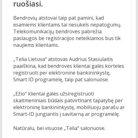
ruošiasi.
Bendrovių atstovai taip pat pamini, kad
esamiems klientams tai nesukels nepatogumų.
Telekomunikacijų bendrovės pabrėžia
paslaugos be registracijos neteikiamos bus tik
naujiems klientams.
„Telia Lietuva“ atstovas Audrius Stasiulaitis
paaiškina, kad bendrovės klientai galės korteles
registruoti per elektroninė bankininkystę,
Smart ID programėlę, taip pat salonuose.
„Ežio“ klientai galės užsiregistruoti
skaitmeniniais būdais patvirtinant tapatybę per
elektroninę bankininkystę, mobiliuoju parašu ar
Smart-ID jungiantis į savitarną ar programėlę.
Natūralu, bei visuose „Telia“ salonuose.