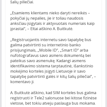
šalių piliečiai.
„Esamiems klientams nieko daryti nereikės –
pokyčiai jų nepalies, jie ir toliau naudosis
anksčiau įsigytais ir aktyvuotais numeriais kaip
įprastai“, – Eltai aiškino A. Buitkutė.
„Registruojantis internetu savo tapatybę bus
galima patvirtinti su internetinio banko
prisijungimais, „Mobile ID“, „Smart ID“ arba
nufotografavus savo asmens dokumentą bei
pateikus savo asmenukę. Kadangi asmens
identifikavimo sistema tarptautinė, išankstinio
mokėjimo korteles įsigyti Lietuvoje ir savo
tapatybę patvirtinti galės ir kitų šalių piliečiai“, –
komentavo ji.
A. Buitkutė aiškino, kad SIM korteles bus galima
registruoti ir Tele2 salonuose bei kitose fizinėse
vietose, bet tokiu atveju paslauga bus mokama.