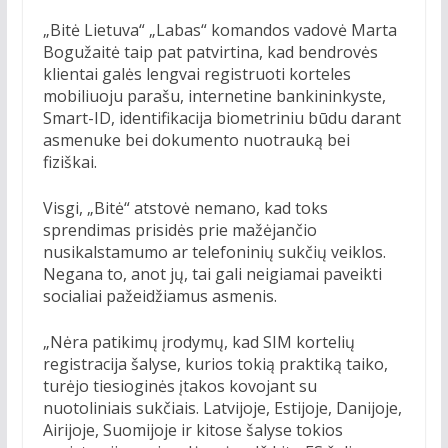
„Bitė Lietuva“ „Labas“ komandos vadovė Marta
Bogužaitė taip pat patvirtina, kad bendrovės
klientai galės lengvai registruoti korteles
mobiliuoju parašu, internetine bankininkyste,
Smart-ID, identifikacija biometriniu būdu darant
asmenuke bei dokumento nuotrauką bei
fiziškai.
Visgi, „Bitė“ atstovė nemano, kad toks
sprendimas prisidės prie mažėjančio
nusikalstamumo ar telefoninių sukčių veiklos.
Negana to, anot jų, tai gali neigiamai paveikti
socialiai pažeidžiamus asmenis.
„Nėra patikimų įrodymų, kad SIM kortelių
registracija šalyse, kurios tokią praktiką taiko,
turėjo tiesioginės įtakos kovojant su
nuotoliniais sukčiais. Latvijoje, Estijoje, Danijoje,
Airijoje, Suomijoje ir kitose šalyse tokios