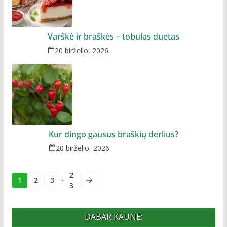
Varškė ir braškės – tobulas duetas
20 birželio, 2026
Kur dingo gausus braškių derlius?
20 birželio, 2026
2
...
1
2
3
3
DABAR KAUNE: