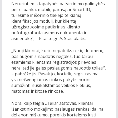
Neturintiems tapatybės patvirtinimo galimybės
per e. banką, mobilų parašą ar Smart ID,
turėsime ir išorinio tiekėjo teikiamą
identifikacijos modulį, kur klientą
užregistruosime patikrinus kliento
nufotografuotą asmens dokumentą ir
asmenukę“, – Eltai teigė A. Stasiulaitis.
„Nauji klientai, kurie nepateiks tokių duomenų,
paslaugomis naudotis negalės, tuo tarpu
esamiems klientams registracijos prievolės
nėra, tad jie galės paslaugomis naudotis toliau“,
– pabrėžė jis. Pasak jo, kortelių registravimas
yra neišvengiamas rinkos pokytis norint
sumažinti nusikalstamos veiklos kiekius,
matomas ir kitose rinkose.
Nors, kaip teigia „Telia“ atstovas, klientai
išankstinio mokėjimo paslaugas renkasi dalinai
dėl anonimiškumo, poreikis kortelėms kisti