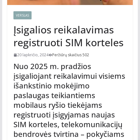
VERSLAS
Įsigalios reikalavimas
registruoti SIM korteles
20 lapkričio, 2024
Peržiūrų skaičius 502
Nuo 2025 m. pradžios
įsigaliojant reikalavimui visiems
išankstinio mokėjimo
paslaugas teikiantiems
mobilaus ryšio tiekėjams
registruoti įsigyjamas naujas
SIM korteles, telekomunikacijų
bendrovės tvirtina – pokyčiams