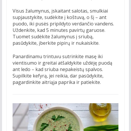
Visus žalumynus, įskaitant salotas, smulkiai
supjaustykite, sudėkite į koštuvą, o šį – ant
puodo, iki pusės pripildyto verdančio vandens.
Uždenkite, kad 5 minutes pavirtų garuose.
Tuomet sudėkite žalumynus į sriubą,
pasūdykite, įberkite pipirų ir nukaiskite.
Panardinamu trintuvu sutrinkite masę iki
vientisumo ir greitai atšaldykite uždėję puodą
ant ledo – kad sriuba nepakeistų spalvos.
Supilkite kefyrą, jei reikia, dar pasūdykite,
pagardinkite aitriąja paprika ir patiekite.