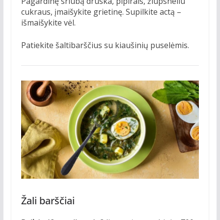
Pagardinę sriubą druska, pipirais, žiupsneliu
cukraus, įmaišykite grietinę. Supilkite actą –
išmaišykite vėl.
Patiekite šaltibarščius su kiaušinių puselėmis.
Žali barščiai