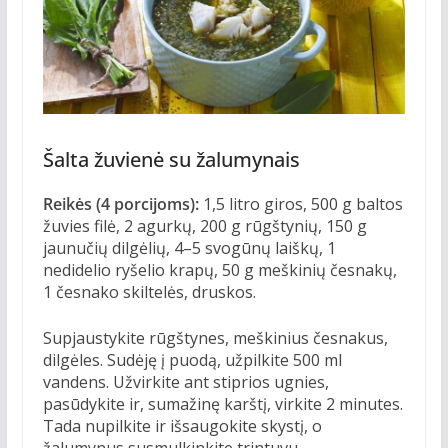
Šalta žuvienė su žalumynais
Reikės (4 porcijoms):
1,5 litro giros, 500 g baltos
žuvies filė, 2 agurkų, 200 g rūgštynių, 150 g
jaunučių dilgėlių, 4–5 svogūnų laiškų, 1
nedidelio ryšelio krapų, 50 g meškinių česnakų,
1 česnako skiltelės, druskos.
Supjaustykite rūgštynes, meškinius česnakus,
dilgėles. Sudėję į puodą, užpilkite 500 ml
vandens. Užvirkite ant stiprios ugnies,
pasūdykite ir, sumažinę karštį, virkite 2 minutes.
Tada nupilkite ir išsaugokite skystį, o
žalumynus susmulkinkite trintuvu.