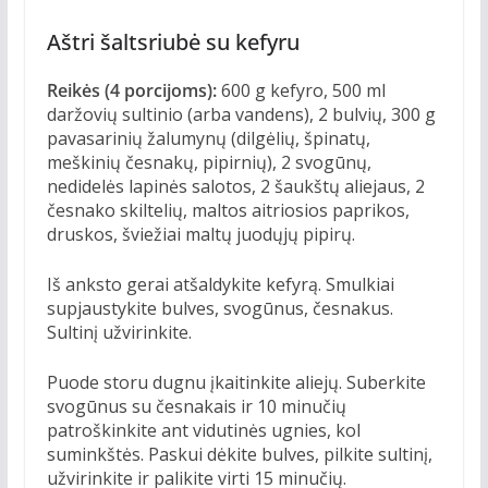
Aštri šaltsriubė su kefyru
Reikės (4 porcijoms):
600 g kefyro, 500 ml
daržovių sultinio (arba vandens), 2 bulvių, 300 g
pavasarinių žalumynų (dilgėlių, špinatų,
meškinių česnakų, pipirnių), 2 svogūnų,
nedidelės lapinės salotos, 2 šaukštų aliejaus, 2
česnako skiltelių, maltos aitriosios paprikos,
druskos, šviežiai maltų juodųjų pipirų.
Iš anksto gerai atšaldykite kefyrą. Smulkiai
supjaustykite bulves, svogūnus, česnakus.
Sultinį užvirinkite.
Puode storu dugnu įkaitinkite aliejų. Suberkite
svogūnus su česnakais ir 10 minučių
patroškinkite ant vidutinės ugnies, kol
suminkštės. Paskui dėkite bulves, pilkite sultinį,
užvirinkite ir palikite virti 15 minučių.