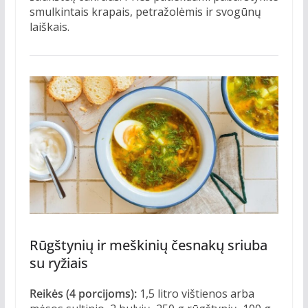
smulkintais krapais, petražolėmis ir svogūnų
laiškais.
Rūgštynių ir meškinių česnakų sriuba
su ryžiais
Reikės (4 porcijoms):
1,5 litro vištienos arba