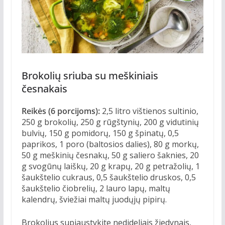
Brokolių sriuba su meškiniais
česnakais
Reikės (6 porcijoms):
2,5 litro vištienos sultinio,
250 g brokolių, 250 g rūgštynių, 200 g vidutinių
bulvių, 150 g pomidorų, 150 g špinatų, 0,5
paprikos, 1 poro (baltosios dalies), 80 g morkų,
50 g meškinių česnakų, 50 g saliero šaknies, 20
g svogūnų laiškų, 20 g krapų, 20 g petražolių, 1
šaukštelio cukraus, 0,5 šaukštelio druskos, 0,5
šaukštelio čiobrelių, 2 lauro lapų, maltų
kalendrų, šviežiai maltų juodųjų pipirų.
Brokolius supjaustykite nedideliais žiedynais,