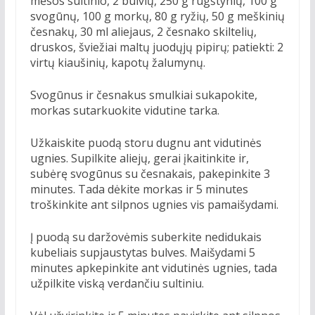
mėsos sultinio, 2 bulvių, 250 g rūgštynių, 100 g
svogūnų, 100 g morkų, 80 g ryžių, 50 g meškinių
česnakų, 30 ml aliejaus, 2 česnako skiltelių,
druskos, šviežiai maltų juodųjų pipirų; patiekti: 2
virtų kiaušinių, kapotų žalumynų.
Svogūnus ir česnakus smulkiai sukapokite,
morkas sutarkuokite vidutine tarka.
Užkaiskite puodą storu dugnu ant vidutinės
ugnies. Supilkite aliejų, gerai įkaitinkite ir,
subėrę svogūnus su česnakais, pakepinkite 3
minutes. Tada dėkite morkas ir 5 minutes
troškinkite ant silpnos ugnies vis pamaišydami.
Į puodą su daržovėmis suberkite nedidukais
kubeliais supjaustytas bulves. Maišydami 5
minutes apkepinkite ant vidutinės ugnies, tada
užpilkite viską verdančiu sultiniu.