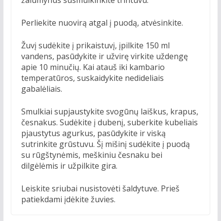
Perliekite nuovirą atgal į puodą, atvėsinkite.
Žuvį sudėkite į prikaistuvį, įpilkite 150 ml
vandens, pasūdykite ir užvirę virkite uždengę
apie 10 minučių. Kai atauš iki kambario
temperatūros, suskaidykite nedideliais
gabalėliais.
Smulkiai supjaustykite svogūnų laiškus, krapus,
česnakus. Sudėkite į dubenį, suberkite kubeliais
pjaustytus agurkus, pasūdykite ir viską
sutrinkite grūstuvu. Šį mišinį sudėkite į puodą
su rūgštynėmis, meškiniu česnaku bei
dilgėlėmis ir užpilkite gira.
Leiskite sriubai nusistovėti šaldytuve. Prieš
patiekdami įdėkite žuvies.