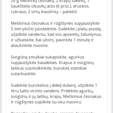
20 g meškinių česnakų, 2 krapų šakelių, 1
šaukštelio obuolių acto (6 proc.), druskos,
cukraus, 2 virtų kiaušinių – patiekti.
Meškinius česnakus ir rūgštynes supjaustykite
5 mm pločio juostelėmis. Sudėkite į platų puodą,
užpilkite vandeniu, kad vos apsemtų žalumynus,
ir užkaiskite. Kai užvirs, pavirkite 1 minutę ir
ataušinkite nuovire.
Svogūną smulkiai sukapokite, agurkus
supjaustykite šiaudeliais. Krapus ir svogūnų
laiškus susmulkinkite, burokėlį stambiai
sutarkuokite.
Sudėkite burokėlius į didelį dubenį, užpilkite 1
litru šalto virinto vandens. Pridėkite agurkų,
svogūnų ir jų laiškų, krapų. Meškinius česnakus
ir rūgštynes supilkite su visu nuoviru.