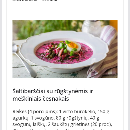
Šaltibarščiai su rūgštynėmis ir
meškiniais česnakais
Reikės (4 porcijoms):
1 virto burokėlio, 150 g
agurkų, 1 svogūno, 80 g rūgštynių, 40 g
svogūnų laiškų, 2 šaukštų grietinės (20 proc.),