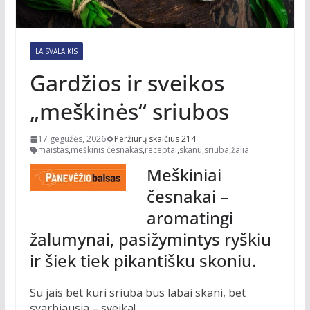
LAISVALAIKIS
Gardžios ir sveikos
„meškinės“ sriubos
17 gegužės, 2026
Peržiūrų skaičius 214
maistas
,
meškinis česnakas
,
receptai
,
skanu
,
sriuba
,
žalia
Meškiniai
česnakai –
aromatingi
žalumynai, pasižymintys ryškiu
ir šiek tiek pikantišku skoniu.
Su jais bet kuri sriuba bus labai skani, bet
svarbiausia – sveika!