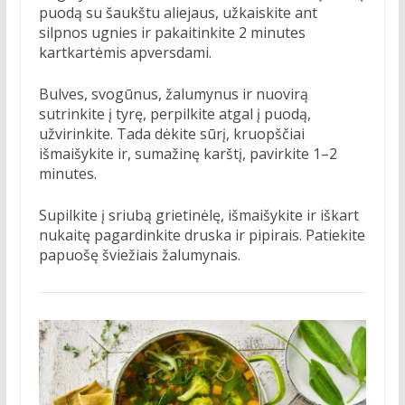
puodą su šaukštu aliejaus, užkaiskite ant
silpnos ugnies ir pakaitinkite 2 minutes
kartkartėmis apversdami.
Bulves, svogūnus, žalumynus ir nuovirą
sutrinkite į tyrę, perpilkite atgal į puodą,
užvirinkite. Tada dėkite sūrį, kruopščiai
išmaišykite ir, sumažinę karštį, pavirkite 1–2
minutes.
Supilkite į sriubą grietinėlę, išmaišykite ir iškart
nukaitę pagardinkite druska ir pipirais. Patiekite
papuošę šviežiais žalumynais.