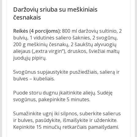
Daržovių sriuba su meškiniais
česnakais
Reikės (4 porcijoms):
800 ml daržovių sultinio, 2
bulvių, 1 vidutinės saliero šaknies, 2 svogūnų,
200 g meškinių česnakų, 2 šaukštų alyvuogių
aliejaus („extra virgin“), druskos, šviežiai maltų
juodųjų pipirų.
Svogūnus supjaustykite pusžiedžiais, salierą ir
bulves – kubeliais.
Puode storu dugnu įkaitinkite aliejų. Sudėję
svogūnus, pakepinkite 5 minutes.
Sumažinkite ugnį iki silpnos, suberkite salierus
ir bulves, pasūdykite, išmaišykite ir uždenkite.
Kepinkite 15 minučių retkarčiais pamaišydami.