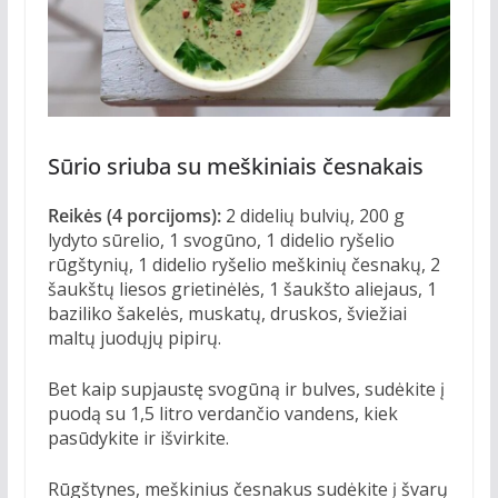
Sūrio sriuba su meškiniais česnakais
Reikės (4 porcijoms):
2 didelių bulvių, 200 g
lydyto sūrelio, 1 svogūno, 1 didelio ryšelio
rūgštynių, 1 didelio ryšelio meškinių česnakų, 2
šaukštų liesos grietinėlės, 1 šaukšto aliejaus, 1
baziliko šakelės, muskatų, druskos, šviežiai
maltų juodųjų pipirų.
Bet kaip supjaustę svogūną ir bulves, sudėkite į
puodą su 1,5 litro verdančio vandens, kiek
pasūdykite ir išvirkite.
Rūgštynes, meškinius česnakus sudėkite į švarų