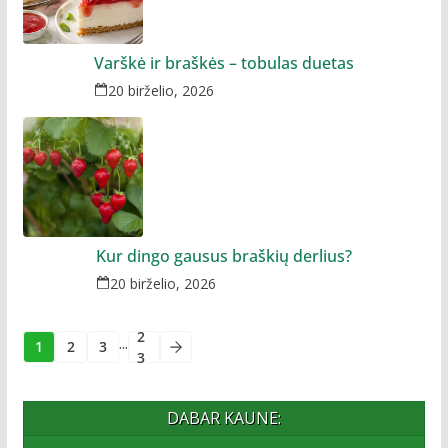
Varškė ir braškės – tobulas duetas
20 birželio, 2026
Kur dingo gausus braškių derlius?
20 birželio, 2026
2
...
1
2
3
3
DABAR KAUNE: