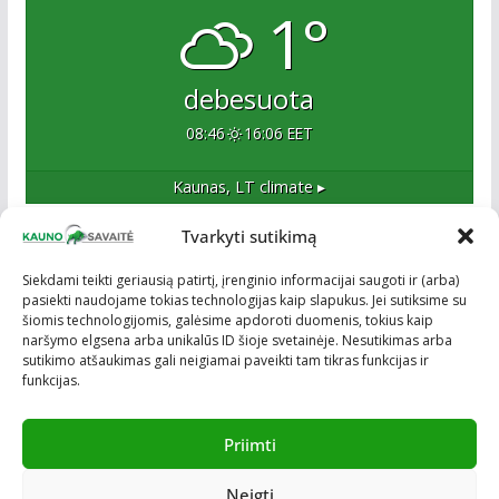
1°
debesuota
08:46
16:06 EET
Kaunas, LT
climate ▸
Tvarkyti sutikimą
Apie mus
Siekdami teikti geriausią patirtį, įrenginio informacijai saugoti ir (arba)
pasiekti naudojame tokias technologijas kaip slapukus. Jei sutiksime su
Esame naujas Kaune, tačiau veržlus ir profesionalus
šiomis technologijomis, galėsime apdoroti duomenis, tokius kaip
kolektyvas. Ne naujokai žiniasklaidoje. Į Kauną
naršymo elgsena arba unikalūs ID šioje svetainėje. Nesutikimas arba
žengiame tvirtai įsitikinę savo sėkme.
sutikimo atšaukimas gali neigiamai paveikti tam tikras funkcijas ir
funkcijas.
Priimti
Neigti
Visos teisės saugomos © ON MEDIA. Sukurta naudojant