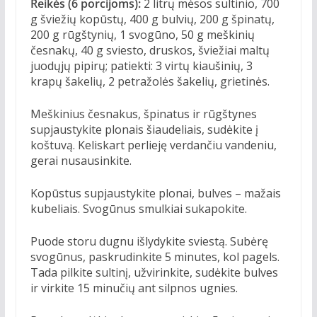
Reikės (6 porcijoms):
2 litrų mėsos sultinio, 700
g šviežių kopūstų, 400 g bulvių, 200 g špinatų,
200 g rūgštynių, 1 svogūno, 50 g meškinių
česnakų, 40 g sviesto, druskos, šviežiai maltų
juodųjų pipirų; patiekti: 3 virtų kiaušinių, 3
krapų šakelių, 2 petražolės šakelių, grietinės.
Meškinius česnakus, špinatus ir rūgštynes
supjaustykite plonais šiaudeliais, sudėkite į
koštuvą. Keliskart perlieję verdančiu vandeniu,
gerai nusausinkite.
Kopūstus supjaustykite plonai, bulves – mažais
kubeliais. Svogūnus smulkiai sukapokite.
Puode storu dugnu išlydykite sviestą. Subėrę
svogūnus, paskrudinkite 5 minutes, kol pagels.
Tada pilkite sultinį, užvirinkite, sudėkite bulves
ir virkite 15 minučių ant silpnos ugnies.