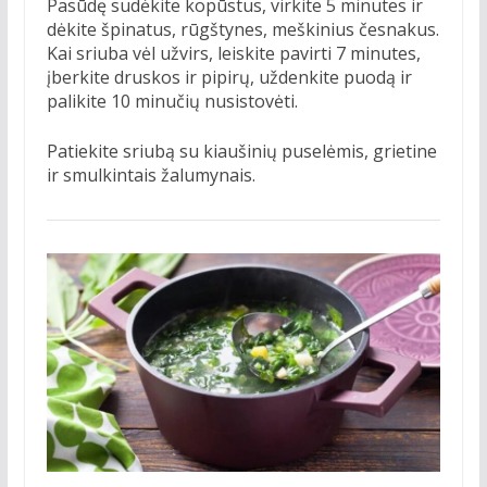
Pasūdę sudėkite kopūstus, virkite 5 minutes ir
dėkite špinatus, rūgštynes, meškinius česnakus.
Kai sriuba vėl užvirs, leiskite pavirti 7 minutes,
įberkite druskos ir pipirų, uždenkite puodą ir
palikite 10 minučių nusistovėti.
Patiekite sriubą su kiaušinių puselėmis, grietine
ir smulkintais žalumynais.