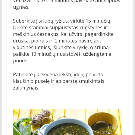
Vėl užvirinkite ir 5 minutes pavirkite ant silpnos
ugnies.
Suberkite į sriubą ryžius, virkite 15 minučių.
Dėkite stambiai supjaustytas rūgštynes ir
meškinius česnakus. Kai užvirs, pagardinkite
druska, pipirais ir, 2 minutes pavirę ant
vidutinės ugnies, išjunkite viryklę, o sriubą
palikite 10 minučių nusistovėti uždengtame
puode.
Patiekite į kiekvieną lėkštę įdėję po virto
kiaušinio puselę ir apibarstę smulkintais
žalumynais.