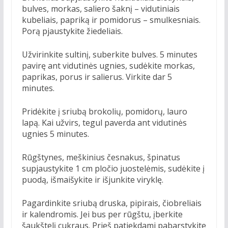
bulves, morkas, saliero šaknį – vidutiniais
kubeliais, papriką ir pomidorus – smulkesniais.
Porą pjaustykite žiedeliais.
Užvirinkite sultinį, suberkite bulves. 5 minutes
pavirę ant vidutinės ugnies, sudėkite morkas,
paprikas, porus ir salierus. Virkite dar 5
minutes.
Pridėkite į sriubą brokolių, pomidorų, lauro
lapą. Kai užvirs, tegul paverda ant vidutinės
ugnies 5 minutes.
Rūgštynes, meškinius česnakus, špinatus
supjaustykite 1 cm pločio juostelėmis, sudėkite į
puodą, išmaišykite ir išjunkite viryklę.
Pagardinkite sriubą druska, pipirais, čiobreliais
ir kalendromis. Jei bus per rūgštu, įberkite
šaukštelį cukraus. Prieš patiekdami pabarstykite