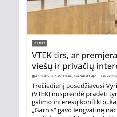
POLITIKA
VTEK tirs, ar premjer
viešų ir privačių inte
4 birželio, 2025
Peržiūrų skaičius 438
G. Paluckas
,
kom
Trečiadienį posėdžiavusi Vyri
(VTEK) nusprendė pradėti ty
galimo interesų konflikto, ka
„Garnis“ gavo lengvatinę nac