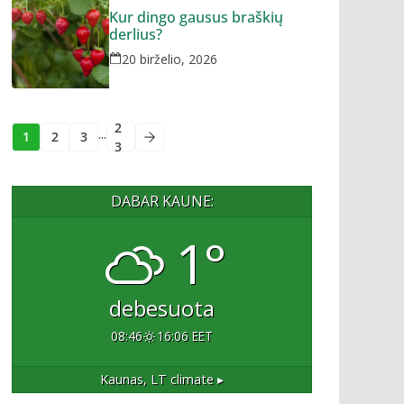
Kur dingo gausus braškių
derlius?
20 birželio, 2026
2
...
1
2
3
3
DABAR KAUNE:
1°
debesuota
08:46
16:06 EET
Kaunas, LT
climate ▸