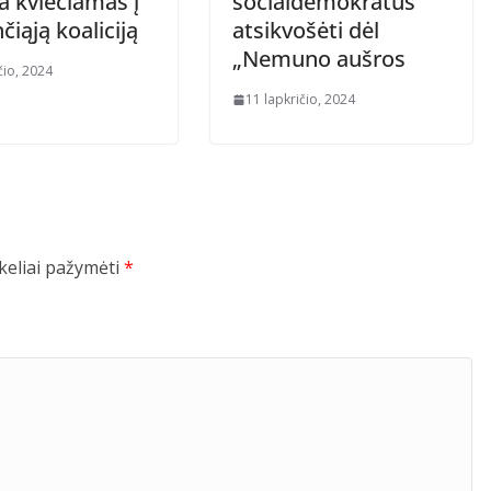
a kviečiamas į
socialdemokratus
čiąją koaliciją
atsikvošėti dėl
„Nemuno aušros
čio, 2024
11 lapkričio, 2024
ukeliai pažymėti
*