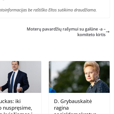
ir fotoinformacijas be raštiško Eltos sutikimo draudžiama.
Moterų pavardžių rašymui su galūne -a –
komiteto kirtis
uckas: iki
D. Grybauskaitė
o nuspręsime,
ragina