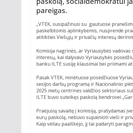
paskolą, socialdemokratui ja
pareigas.
„VTEK, susipažinusi su gautuose pranešimu
paskelbtomis aplinkybėmis, nusprendė prad
atitikties Viešųjų ir privačių interesų deri
Komisija nagrinės, ar Vyriausybės vadovas s
interesų, kai dalyvavo Vyriausybės posėdži
banku ILTE susiję klausimai bei priimami at
Pasak VTEK, minėtuose posėdžiuose Vyriausy
sesijos darbų programą ir Nacionalinio plė
2025 metų centrinės valdžios sektoriaus subj
ILTE buvo suteikęs paskolą bendrovei „Garni
Praėjusią savaitę į komisiją, prašydamas įver
eurų paskolą, nebuvo supainioti vieši ir pri
Kaip vėliau paaiškėjo, jį tai padaryti parag