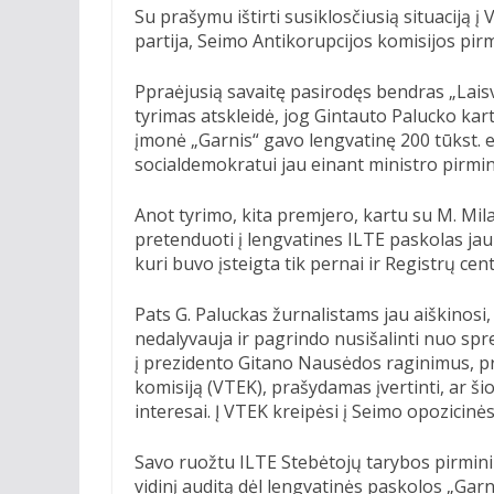
Su prašymu ištirti susiklosčiusią situaciją į
partija, Seimo Antikorupcijos komisijos pi
Ppraėjusią savaitę pasirodęs bendras „Laisv
tyrimas atskleidė, jog Gintauto Palucko k
įmonė „Garnis“ gavo lengvatinę 200 tūkst. e
socialdemokratui jau einant ministro pirmi
Anot tyrimo, kita premjero, kartu su M. M
pretenduoti į lengvatines ILTE paskolas ja
kuri buvo įsteigta tik pernai ir Registrų cen
Pats G. Paluckas žurnalistams jau aiškinosi
nedalyvauja ir pagrindo nusišalinti nuo sp
į prezidento Gitano Nausėdos raginimus, pre
komisiją (VTEK), prašydamas įvertinti, ar šio
interesai. Į VTEK kreipėsi į Seimo opozicinės
Savo ruožtu ILTE Stebėtojų tarybos pirminin
vidinį auditą dėl lengvatinės paskolos „Garni