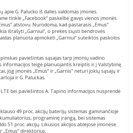
ių apie G. Palucko iš dalies valdomas įmones.
ame tinkle „Facebook“ paskelbė gavęs vienos įmonės
 „Emus“ atstovu. Nurodoma, kad pastarasis „Emus“
kia išrašyti „Garniui“, o prekes siųsti bendrovės
šlaidas planuota apmokėti „Garniui“ suteiktos paskolos
apinskas paviešintas sąsajas tarp įmonių vadino
nformacijos teigė planuojantis kreiptis ir į Valstybinę
i, jog įmonės „Emus“ ir „Garnis“ neturi jokių sąsajų ir
rtoja ir G. Paluckas.
iš ILTE bei paviešintos A. Tapino informacijos nusprendė
klauso 49 proc. akcijų baterijų sistemas gaminančioje
akumuliatorius, programinę įrangą, bei sistemas
o 51 proc. akcijų. Likusios akcijos abiejose įmonėse
ir „Emus“ direktorius.