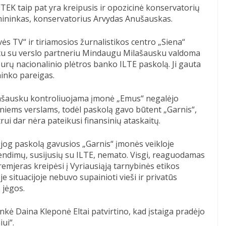
 VTEK taip pat yra kreipusis ir opozicinė konservatorių
rmininkas, konservatorius Arvydas Anušauskas.
ės TV“ ir tiriamosios žurnalistikos centro „Siena“
artu su verslo partneriu Mindaugu Milašausku valdoma
urų nacionalinio plėtros banko ILTE paskolą. Ji gauta
ninko pareigas.
ilašausku kontroliuojama įmonė „Emus“ negalėjo
uniems verslams, todėl paskolą gavo būtent „Garnis“,
trui dar nėra pateikusi finansinių ataskaitų.
, jog paskolą gavusios „Garnis“ įmonės veikloje
rendimų, susijusių su ILTE, nemato. Visgi, reaguodamas
mjeras kreipėsi į Vyriausiąją tarnybinės etikos
je situacijoje nebuvo supainioti vieši ir privatūs
 jėgos.
kė Daina Kleponė Eltai patvirtino, kad įstaiga pradėjo
ui“.