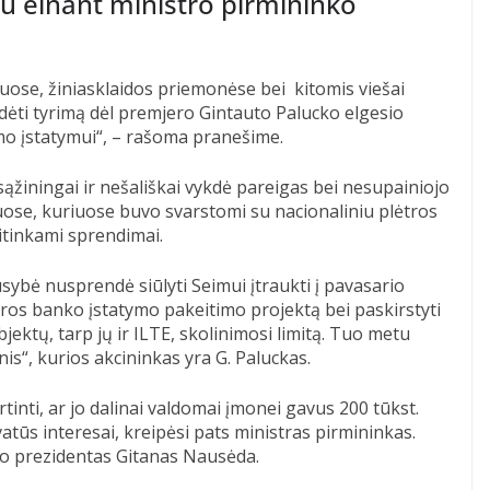
u einant ministro pirmininko
ose, žiniasklaidos priemonėse bei kitomis viešai
ėti tyrimą dėl premjero Gintauto Palucko elgesio
nimo įstatymui“, – rašoma pranešime.
ąžiningai ir nešališkai vykdė pareigas bei nesupainiojo
uose, kuriuose buvo svarstomi su nacionaliniu plėtros
itinkami sprendimai.
bė nusprendė siūlyti Seimui įtraukti į pavasario
tros banko įstatymo pakeitimo projektą bei paskirstyti
ektų, tarp jų ir ILTE, skolinimosi limitą. Tuo metu
s“, kurios akcininkas yra G. Paluckas.
tinti, ar jo dalinai valdomai įmonei gavus 200 tūkst.
vatūs interesai, kreipėsi pats ministras pirmininkas.
ino prezidentas Gitanas Nausėda.