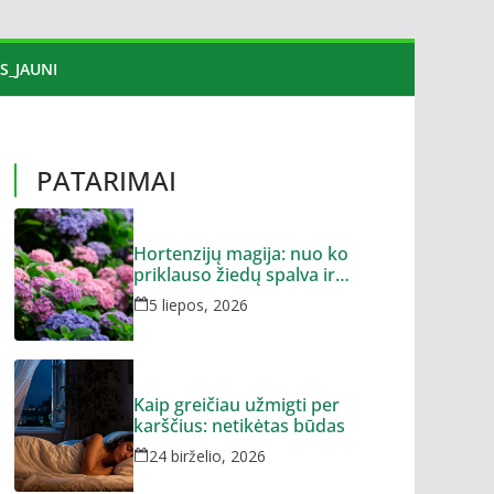
S_JAUNI
PATARIMAI
Hortenzijų magija: nuo ko
priklauso žiedų spalva ir
dydis?
5 liepos, 2026
Kaip greičiau užmigti per
karščius: netikėtas būdas
24 birželio, 2026