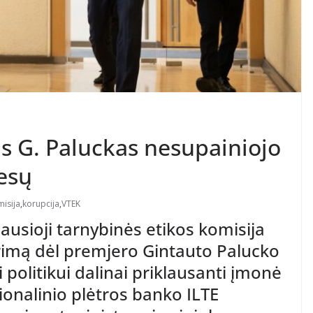
as G. Paluckas nesupainiojo
resų
isija
,
korupcija
,
VTEK
ausioji tarnybinės etikos komisija
rimą dėl premjero Gintauto Palucko
i politikui dalinai priklausanti įmonė
ionalinio plėtros banko ILTE