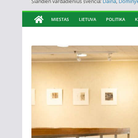
Šiandien vardadienius švenčia:
Daina
,
Dominy
MIESTAS
LIETUVA
POLITIKA
K