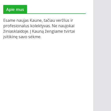
Apie mus
Esame naujas Kaune, tačiau veržlus ir
profesionalus kolektyvas. Ne naujokai
žiniasklaidoje. Į Kauną žengiame tvirtai
įsitikinę savo sėkme.