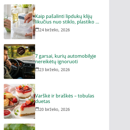
Kaip pašalinti lipdukų klijų
likučius nuo stiklo, plastiko ar
metalo
24 birželio, 2026
7 garsai, kurių automobilyje
nereikėtų ignoruoti
23 birželio, 2026
Varškė ir braškės – tobulas
duetas
20 birželio, 2026