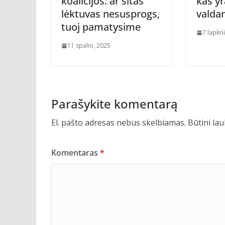
koalicijos: ar šitas
kas yr
lėktuvas nesusprogs,
valdan
tuoj pamatysime
7 lapkri
11 spalio, 2025
Parašykite komentarą
El. pašto adresas nebus skelbiamas.
Būtini la
Komentaras
*