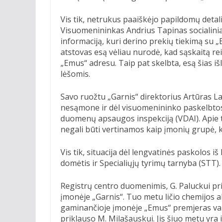
Vis tik, netrukus paaiškėjo papildomų detal
Visuomenininkas Andrius Tapinas socialini
informaciją, kuri derino prekių tiekimą su
atstovas esą vėliau nurodė, kad sąskaitą rei
„Emus“ adresu. Taip pat skelbta, esą šias i
lėšomis.
Savo ruožtu „Garnis“ direktorius Artūras L
nesąmone ir dėl visuomenininko paskelbtos i
duomenų apsaugos inspekciją (VDAI). Apie ta
negali būti vertinamos kaip įmonių grupė, ka
Vis tik, situacija dėl lengvatinės paskolos 
domėtis ir Specialiųjų tyrimų tarnyba (STT).
Registrų centro duomenimis, G. Paluckui pri
įmonėje „Garnis“. Tuo metu ličio chemijos 
gaminančioje įmonėje „Emus“ premjeras vald
priklauso M. Milašauskui. Jis šiuo metu yra 