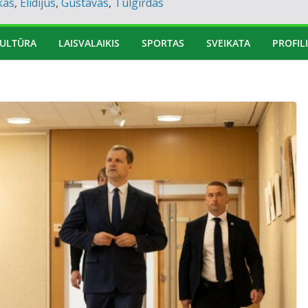
kas
,
Elidijus
,
Gustavas
,
Tulgirdas
ULTŪRA
LAISVALAIKIS
SPORTAS
SVEIKATA
PROFILI