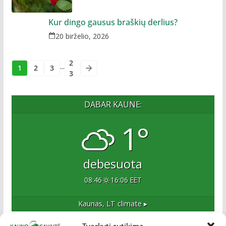
Kur dingo gausus braškių derlius?
20 birželio, 2026
2
...
1
2
3
3
DABAR KAUNE:
1°
debesuota
08:46
16:06 EET
Kaunas, LT
climate ▸
Tvarkyti sutikimą