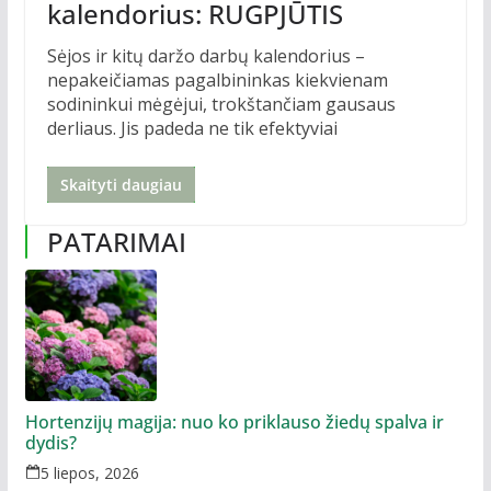
kalendorius: RUGPJŪTIS
Sėjos ir kitų daržo darbų kalendorius –
nepakeičiamas pagalbininkas kiekvienam
sodininkui mėgėjui, trokštančiam gausaus
derliaus. Jis padeda ne tik efektyviai
Skaityti daugiau
PATARIMAI
Hortenzijų magija: nuo ko priklauso žiedų spalva ir
dydis?
5 liepos, 2026