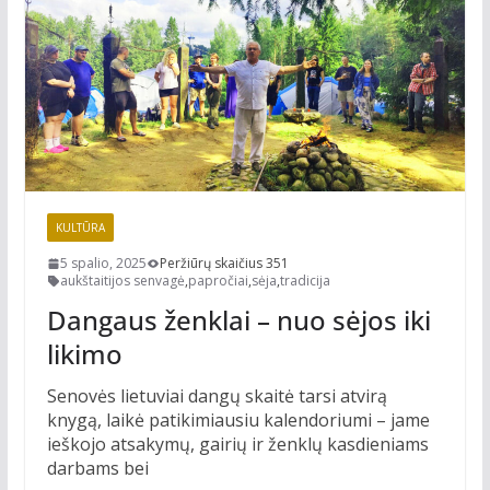
KULTŪRA
5 spalio, 2025
Peržiūrų skaičius 351
aukštaitijos senvagė
,
papročiai
,
sėja
,
tradicija
Dangaus ženklai – nuo sėjos iki
likimo
Senovės lietuviai dangų skaitė tarsi atvirą
knygą, laikė patikimiausiu kalendoriumi – jame
ieškojo atsakymų, gairių ir ženklų kasdieniams
darbams bei