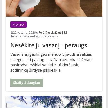
PATARIMAI
22 vasario, 2026
Peržiūrų skaičius 332
daržas
,
sėja
,
sėklos
,
sodas
,
vasaris
Nesėkite jų vasarį – peraugs!
Vasaris apgaulingas mėnuo. Spaudžia šalčiai,
sniego – iki palangių, tačiau užtenka dažniau
pasirodyti ryškiai saulei ir užkietėjusių
sodininkų širdyse įsiplieskia
Skaityti daugiau