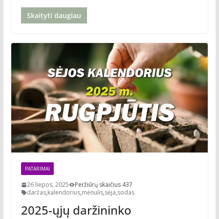
Skaityti daugiau
PATARIMAI
26 liepos, 2025
Peržiūrų skaičius 437
daržas
,
kalendorius
,
mėnulis
,
sėja
,
sodas
2025-ųjų daržininko