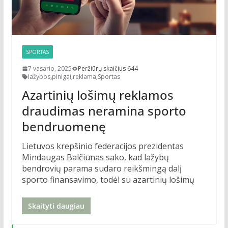
SPORTAS
7 vasario, 2025
Peržiūrų skaičius 644
lažybos
,
pinigai
,
reklama
,
Sportas
Azartinių lošimų reklamos
draudimas neramina sporto
bendruomenę
Lietuvos krepšinio federacijos prezidentas
Mindaugas Balčiūnas sako, kad lažybų
bendrovių parama sudaro reikšmingą dalį
sporto finansavimo, todėl su azartinių lošimų
Skaityti daugiau