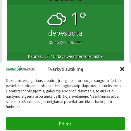
1°
debesuota
08:46
16:06 EET
Kaunas, LT
10 days weather forecast ▸
Tvarkyti sutikimą
Apie mus
Siekdami teikti geriausią patirtį, įrenginio informacijai saugoti ir (arba)
pasiekti naudojame tokias technologijas kaip slapukus. Jei sutiksime su
Esame naujas Kaune, tačiau veržlus ir profesionalus
šiomis technologijomis, galėsime apdoroti duomenis, tokius kaip
kolektyvas. Ne naujokai žiniasklaidoje. Į Kauną
naršymo elgsena arba unikalūs ID šioje svetainėje. Nesutikimas arba
žengiame tvirtai įsitikinę savo sėkme.
sutikimo atšaukimas gali neigiamai paveikti tam tikras funkcijas ir
funkcijas.
Priimti