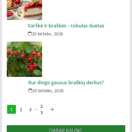
Varškė ir braškės – tobulas duetas
20 birželio, 2026
Kur dingo gausus braškių derlius?
20 birželio, 2026
2
...
1
2
3
3
DABAR KAUNE: