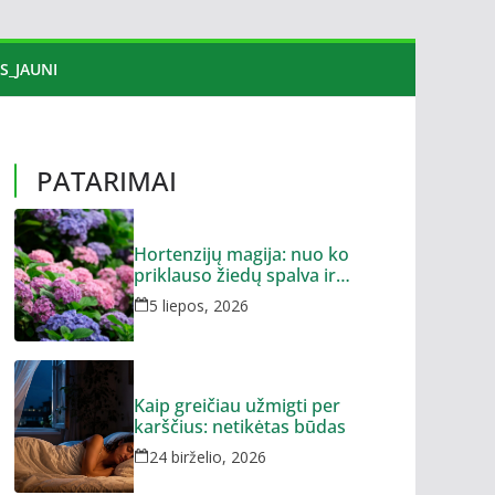
S_JAUNI
PATARIMAI
Hortenzijų magija: nuo ko
priklauso žiedų spalva ir
dydis?
5 liepos, 2026
Kaip greičiau užmigti per
karščius: netikėtas būdas
24 birželio, 2026