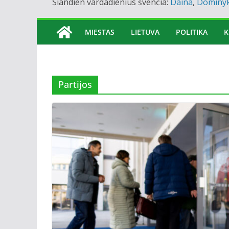
Šiandien vardadienius švenčia:
Daina
,
Dominy
MIESTAS
LIETUVA
POLITIKA
K
Partijos