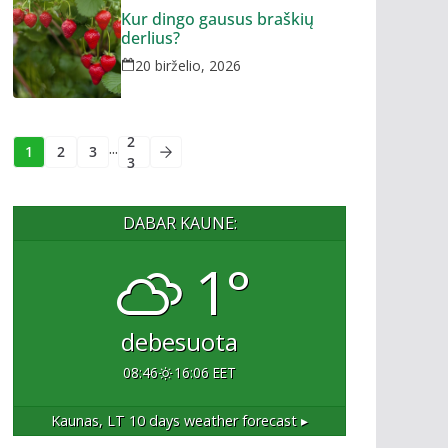
Kur dingo gausus braškių
derlius?
20 birželio, 2026
2
...
1
2
3
3
DABAR KAUNE:
1°
debesuota
08:46
16:06 EET
Kaunas, LT
10 days weather forecast ▸