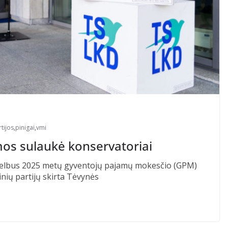
rtijos
,
pinigai
,
vmi
os sulaukė konservatoriai
skelbus 2025 metų gyventojų pajamų mokesčio (GPM)
nių partijų skirta Tėvynės