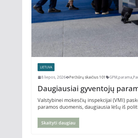
LIETUVA
8 liepos, 2026
Peržiūrų skaičius 101
GPM
,
parama
,
Pa
Daugiausiai gyventojų param
Valstybinei mokesčių inspekcijai (VMI) pa
paramos duomenis, daugiausia lėšų iš politi
Skaityti daugiau