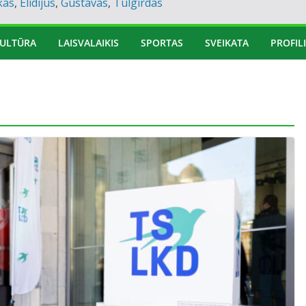
kas
,
Elidijus
,
Gustavas
,
Tulgirdas
ULTŪRA
LAISVALAIKIS
SPORTAS
SVEIKATA
PROFILI