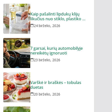
Kaip pašalinti lipdukų klijų
likučius nuo stiklo, plastiko ar
metalo
24 birželio, 2026
7 garsai, kurių automobilyje
nereikėtų ignoruoti
23 birželio, 2026
Varškė ir braškės – tobulas
duetas
20 birželio, 2026