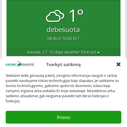
1°
debesuota
08:46
16:06 EET
Kaunas, LT
10 days weather forecast ▸
Tvarkyti sutikimą
Apie mus
Siekdami teikti geriausią patirtį, įrenginio informacijai saugoti ir (arba)
pasiekti naudojame tokias technologijas kaip slapukus. Jei sutiksime su
Esame naujas Kaune, tačiau veržlus ir profesionalus
šiomis technologijomis, galėsime apdoroti duomenis, tokius kaip
kolektyvas. Ne naujokai žiniasklaidoje. Į Kauną
naršymo elgsena arba unikalūs ID šioje svetainėje. Nesutikimas arba
žengiame tvirtai įsitikinę savo sėkme.
sutikimo atšaukimas gali neigiamai paveikti tam tikras funkcijas ir
funkcijas.
Priimti