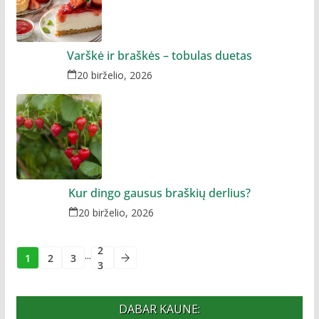
Varškė ir braškės – tobulas duetas
20 birželio, 2026
Kur dingo gausus braškių derlius?
20 birželio, 2026
2
...
1
2
3
3
DABAR KAUNE: