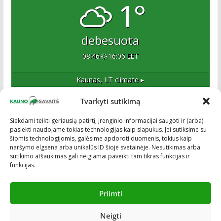
1°
debesuota
08:46
16:06 EET
Kaunas, LT
climate ▸
Tvarkyti sutikimą
Apie mus
Siekdami teikti geriausią patirtį, įrenginio informacijai saugoti ir (arba)
pasiekti naudojame tokias technologijas kaip slapukus. Jei sutiksime su
Esame naujas Kaune, tačiau veržlus ir profesionalus
šiomis technologijomis, galėsime apdoroti duomenis, tokius kaip
kolektyvas. Ne naujokai žiniasklaidoje. Į Kauną
naršymo elgsena arba unikalūs ID šioje svetainėje. Nesutikimas arba
žengiame tvirtai įsitikinę savo sėkme.
sutikimo atšaukimas gali neigiamai paveikti tam tikras funkcijas ir
funkcijas.
Priimti
Neigti
Visos teisės saugomos © ON MEDIA. Sukurta naudojant