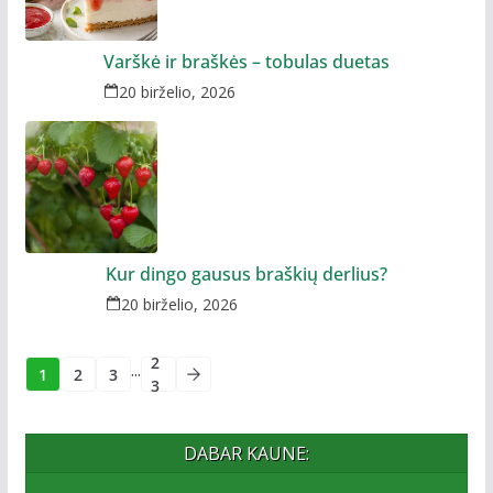
Varškė ir braškės – tobulas duetas
20 birželio, 2026
Kur dingo gausus braškių derlius?
20 birželio, 2026
2
...
1
2
3
3
DABAR KAUNE: