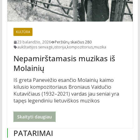
KULTŪRA
23 balandžio, 2026
Peržiūrų skaičius 280
aukštaitijos senvagė
,
istorija
,
kompozitorius
,
muzika
Nepamirštamasis muzikas iš
Molainių
Iš greta Panevėžio esančio Molainių kaimo
kilusio kompozitoriaus Broniaus Vaidučio
Kutavičiaus (1932–2021) vardas jau seniai yra
tapęs legendiniu lietuviškos muzikos
Skaityti daugiau
PATARIMAI