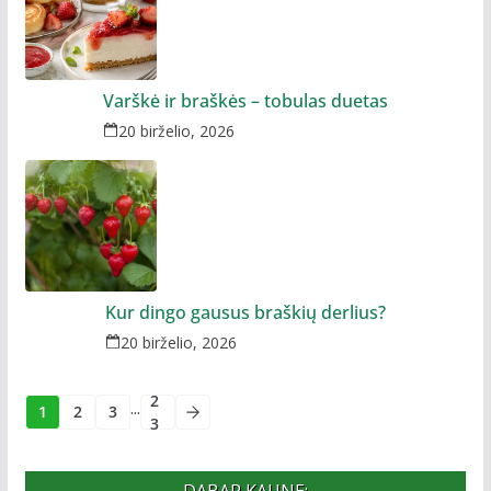
Varškė ir braškės – tobulas duetas
20 birželio, 2026
Kur dingo gausus braškių derlius?
20 birželio, 2026
2
...
1
2
3
3
DABAR KAUNE: