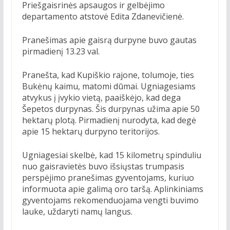
Priešgaisrinės apsaugos ir gelbėjimo
departamento atstovė Edita Zdanevičienė.
Pranešimas apie gaisrą durpyne buvo gautas
pirmadienį 13.23 val.
Pranešta, kad Kupiškio rajone, tolumoje, ties
Bukėnų kaimu, matomi dūmai. Ugniagesiams
atvykus į įvykio vietą, paaiškėjo, kad dega
Šepetos durpynas. Šis durpynas užima apie 50
hektarų plotą. Pirmadienį nurodyta, kad degė
apie 15 hektarų durpyno teritorijos.
Ugniagesiai skelbė, kad 15 kilometrų spinduliu
nuo gaisravietės buvo išsiųstas trumpasis
perspėjimo pranešimas gyventojams, kuriuo
informuota apie galimą oro taršą. Aplinkiniams
gyventojams rekomenduojama vengti buvimo
lauke, uždaryti namų langus.