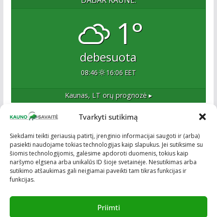
1°
debesuota
08:46
16:06 EET
Kaunas, LT
orų prognozė ▸
Tvarkyti sutikimą
Apie mus
Siekdami teikti geriausią patirtį, įrenginio informacijai saugoti ir (arba)
pasiekti naudojame tokias technologijas kaip slapukus. Jei sutiksime su
Esame naujas Kaune, tačiau veržlus ir profesionalus
šiomis technologijomis, galėsime apdoroti duomenis, tokius kaip
kolektyvas. Ne naujokai žiniasklaidoje. Į Kauną
naršymo elgsena arba unikalūs ID šioje svetainėje. Nesutikimas arba
žengiame tvirtai įsitikinę savo sėkme.
sutikimo atšaukimas gali neigiamai paveikti tam tikras funkcijas ir
funkcijas.
Priimti