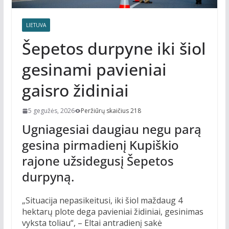
LIETUVA
Šepetos durpyne iki šiol
gesinami pavieniai
gaisro židiniai
5 gegužės, 2026
Peržiūrų skaičius 218
Ugniagesiai daugiau negu parą
gesina pirmadienį Kupiškio
rajone užsidegusį Šepetos
durpyną.
„Situacija nepasikeitusi, iki šiol maždaug 4
hektarų plote dega pavieniai židiniai, gesinimas
vyksta toliau“, – Eltai antradienį sakė