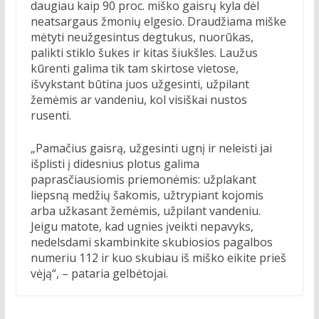
daugiau kaip 90 proc. miško gaisrų kyla dėl
neatsargaus žmonių elgesio. Draudžiama miške
mėtyti neužgesintus degtukus, nuorūkas,
palikti stiklo šukes ir kitas šiukšles. Laužus
kūrenti galima tik tam skirtose vietose,
išvykstant būtina juos užgesinti, užpilant
žemėmis ar vandeniu, kol visiškai nustos
rusenti.
„Pamačius gaisrą, užgesinti ugnį ir neleisti jai
išplisti į didesnius plotus galima
paprasčiausiomis priemonėmis: užplakant
liepsną medžių šakomis, užtrypiant kojomis
arba užkasant žemėmis, užpilant vandeniu.
Jeigu matote, kad ugnies įveikti nepavyks,
nedelsdami skambinkite skubiosios pagalbos
numeriu 112 ir kuo skubiau iš miško eikite prieš
vėją“, – pataria gelbėtojai.