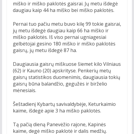
miško ir miško paklotės gaisrai. Jų metu išdegė
daugiau kaip 44 ha miško bei miško paklotės.
Pernai tuo pačiu metu buvo kilę 99 tokie gaisrai,
jų metu išdegė daugiau kaip 66 ha miško ir
miško paklotės. Iš viso pernai ugniagesiai
gelbėtojai gesino 180 miško ir miško paklotės
gaisrų, jų metu išdegė 87 ha.
Daugiausia gaisrų miškuose šiemet kilo Vilniaus
(62) ir Kauno (20) apskrityse. Penkerių metų
gaisrų statistikos duomenimis, daugiausia tokių
gaisrų būna balandžio, gegužės ir birželio
mėnesiais.
Šeštadienį Kybartų savivaldybėje, Keturkaimio
kaime, išdegė apie 3 ha miško paklotės.
Tą pačią dieną Panevėžio rajone, Kapinės
kaime, degė miško paklotė ir dalis medžių.