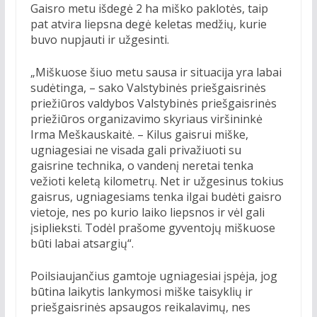
Gaisro metu išdegė 2 ha miško paklotės, taip
pat atvira liepsna degė keletas medžių, kurie
buvo nupjauti ir užgesinti.
„Miškuose šiuo metu sausa ir situacija yra labai
sudėtinga, – sako Valstybinės priešgaisrinės
priežiūros valdybos Valstybinės priešgaisrinės
priežiūros organizavimo skyriaus viršininkė
Irma Meškauskaitė. – Kilus gaisrui miške,
ugniagesiai ne visada gali privažiuoti su
gaisrine technika, o vandenį neretai tenka
vežioti keletą kilometrų. Net ir užgesinus tokius
gaisrus, ugniagesiams tenka ilgai budėti gaisro
vietoje, nes po kurio laiko liepsnos ir vėl gali
įsiplieksti. Todėl prašome gyventojų miškuose
būti labai atsargių“.
Poilsiaujančius gamtoje ugniagesiai įspėja, jog
būtina laikytis lankymosi miške taisyklių ir
priešgaisrinės apsaugos reikalavimų, nes