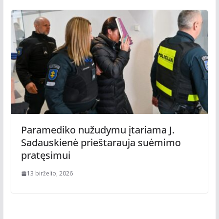
Paramediko nužudymu įtariama J.
Sadauskienė prieštarauja suėmimo
pratęsimui
13 birželio, 2026