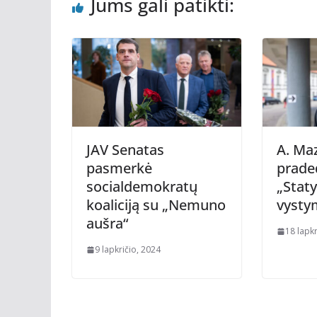
Jums gali patikti:
JAV Senatas
A. Ma
pasmerkė
prade
socialdemokratų
„Stat
koaliciją su „Nemuno
vysty
aušra“
18 lapkr
9 lapkričio, 2024