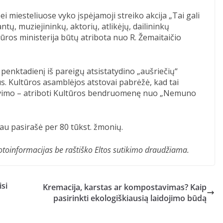
i miesteliuose vyko įspėjamoji streiko akcija „Tai gali
tų, muziejininkų, aktorių, atlikėjų, dailininkų
ūros ministerija būtų atribota nuo R. Žemaitaičio
 penktadienį iš pareigų atsistatydino „aušriečių“
s. Kultūros asamblėjos atstovai pabrėžė, kad tai
lavimo – atriboti Kultūros bendruomenę nuo „Nemuno
ą jau pasirašė per 80 tūkst. žmonių.
ir fotoinformacijas be raštiško Eltos sutikimo draudžiama.
isi
Kremacija, karstas ar kompostavimas? Kaip
pasirinkti ekologiškiausią laidojimo būdą