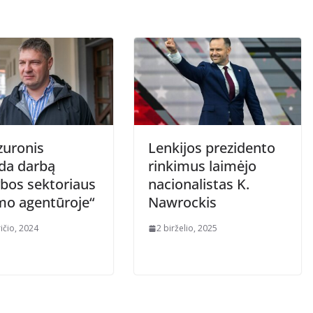
zuronis
Lenkijos prezidento
da darbą
rinkimus laimėjo
ybos sektoriaus
nacionalistas K.
mo agentūroje“
Nawrockis
ičio, 2024
2 birželio, 2025