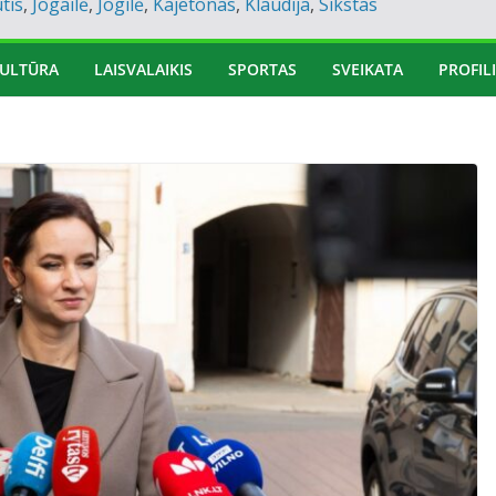
tis
,
Jogailė
,
Jogilė
,
Kajetonas
,
Klaudija
,
Sikstas
ULTŪRA
LAISVALAIKIS
SPORTAS
SVEIKATA
PROFILI