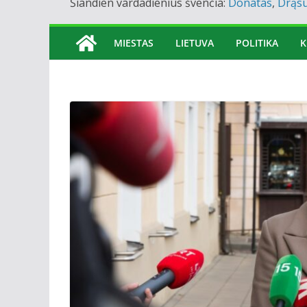
Šiandien vardadienius švenčia:
Donatas
,
Drąsu
MIESTAS
LIETUVA
POLITIKA
K