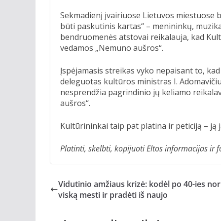
Sekmadienį įvairiuose Lietuvos miestuose be
būti paskutinis kartas“ – menininkų, muzikan
bendruomenės atstovai reikalauja, kad Kult
vedamos „Nemuno aušros“.
Įspėjamasis streikas vyko nepaisant to, kad
deleguotas kultūros ministras I. Adomavičiu
nesprendžia pagrindinio jų keliamo reika
aušros“.
Kultūrininkai taip pat platina ir peticiją – j
Platinti, skelbti, kopijuoti Eltos informacijas 
Vidutinio amžiaus krizė: kodėl po 40-ies nor
viską mesti ir pradėti iš naujo