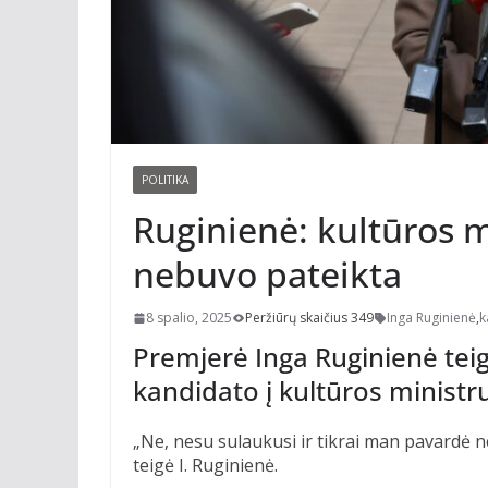
POLITIKA
Ruginienė: kultūros 
nebuvo pateikta
8 spalio, 2025
Peržiūrų skaičius 349
Inga Ruginienė
,
k
Premjerė Inga Ruginienė tei
kandidato į kultūros ministru
„Ne, nesu sulaukusi ir tikrai man pavardė n
teigė I. Ruginienė.