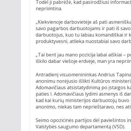
Todėl ji pabrėžė, kad pasirodžiusi informac
nepriimtina.
„Kiekvienoje darbovietėje aš pati asmeniška
savo pagarbos darbuotojams ir pati iš savo 
darbuotojus, kuo tu labiau komandiškai ir kol
produktyvesni, atlieka nuostabiai savo darbą
„Tai bent jau mano pozicija labai aiškiai – pož
iškilo dabar viešoje erdvėje, man yra nepriim
Antradienį visuomenininkas Andrius Tapina
anonimu norėjusio išlikti Kultūros ministerij
Adomavičiaus atsistatydinimą po įstaigos k
paties I. Adomavičiaus lydimi asmenys iš da
kad kai kurių ministerijos darbuotojų buvo
anonimo, niekas tam neprieštaravo, nes at
Seimo opozicinės partijos dėl paviešintos in
Valstybės saugumo departamentą (VSD).