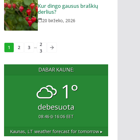
Kur dingo gausus braškių
derlius?
20 birželio, 2026
2
...
1
2
3
3
DABAR KAUNE:
1°
debesuota
08:46
16:06 EET
Kaunas, LT
weather forecast for tomorrow ▸