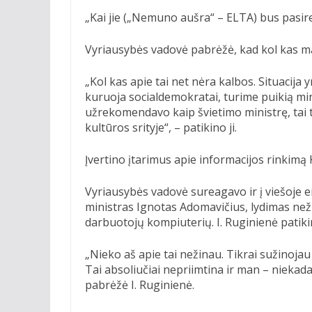
„Kai jie („Nemuno aušra“ – ELTA) bus pasiren
Vyriausybės vadovė pabrėžė, kad kol kas ma
„Kol kas apie tai net nėra kalbos. Situacija 
kuruoja socialdemokratai, turime puikią mi
užrekomendavo kaip švietimo ministrę, tai tik
kultūros srityje“, – patikino ji.
Įvertino įtarimus apie informacijos rinkimą 
Vyriausybės vadovė sureagavo ir į viešoje e
ministras Ignotas Adomavičius, lydimas než
darbuotojų kompiuterių. I. Ruginienė patikino
„Nieko aš apie tai nežinau. Tikrai sužinojau a
Tai absoliučiai nepriimtina ir man – niekada
pabrėžė I. Ruginienė.