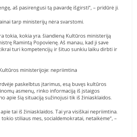
gę, aš pasirengusi tą pavardę išgirsti“, – pridūrė ji.
inai tarp ministerijų nėra svarstomi.
yra tokia, kokia yra. šiandieną Kultūros ministeriją
nistrę Ramintą Popovienę. Aš manau, kad ji save
rai turi kompetencijų ir šituo sunkiu laiku dirbti ir
Kultūros ministerijoje: nepriimtina
rdvėje paskelbtus įtarimus, esą buvęs kultūros
inomų asmenų, rinko informaciją iš įstaigos
 apie šią situaciją sužinojusi tik iš žiniasklaidos.
pie tai iš žiniasklaidos. Tai yra visiškai nepriimtina.
 tokio stiliaus mes, socialdemokratai, netaikėme“, –