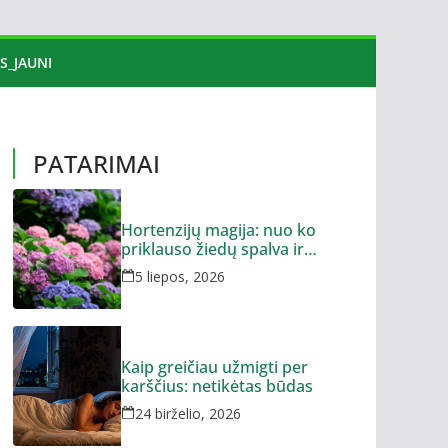
S_JAUNI
PATARIMAI
Hortenzijų magija: nuo ko
priklauso žiedų spalva ir
dydis?
5 liepos, 2026
Kaip greičiau užmigti per
karščius: netikėtas būdas
24 birželio, 2026