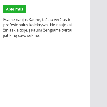
Apie mus
Esame naujas Kaune, tačiau veržlus ir
profesionalus kolektyvas. Ne naujokai
žiniasklaidoje. Į Kauną žengiame tvirtai
įsitikinę savo sėkme.