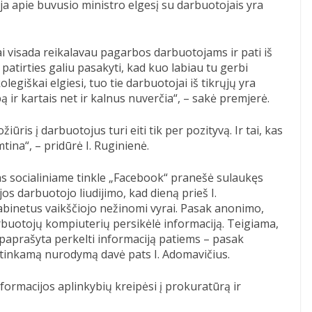
ija apie buvusio ministro elgesį su darbuotojais yra
i visada reikalavau pagarbos darbuotojams ir pati iš
patirties galiu pasakyti, kad kuo labiau tu gerbi
egiškai elgiesi, tuo tie darbuotojai iš tikrųjų yra
 ir kartais net ir kalnus nuverčia“, – sakė premjerė.
iūris į darbuotojus turi eiti tik per pozityvą. Ir tai, kas
tina“, – pridūrė I. Ruginienė.
s socialiniame tinkle „Facebook“ pranešė sulaukęs
os darbuotojo liudijimo, kad dieną prieš I.
abinetus vaikščiojo nežinomi vyrai. Pasak anonimo,
rbuotojų kompiuterių persikėlė informaciją. Teigiama,
 paprašyta perkelti informaciją patiems – pasak
itinkamą nurodymą davė pats I. Adomavičius.
formacijos aplinkybių kreipėsi į prokuratūrą ir