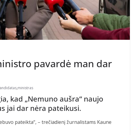
ministro pavardė man dar
andidatas
,
ministras
gia, kad „Nemuno aušra“ naujo
s jai dar nėra pateikusi.
ebuvo pateikta“, – trečiadienį žurnalistams Kaune