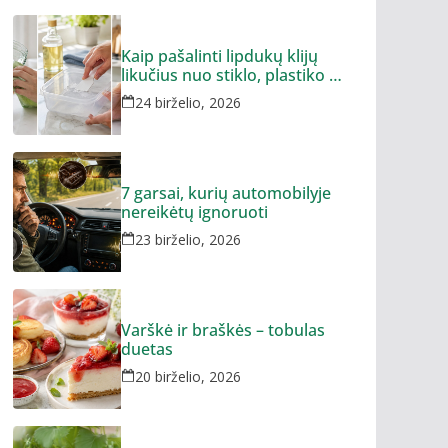
Kaip pašalinti lipdukų klijų
likučius nuo stiklo, plastiko ar
metalo
24 birželio, 2026
7 garsai, kurių automobilyje
nereikėtų ignoruoti
23 birželio, 2026
Varškė ir braškės – tobulas
duetas
20 birželio, 2026