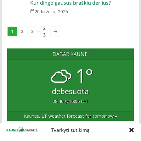
Kur dingo gausus braškių derlius?
20 birželio, 2026
2
...
1
2
3
3
DABAR KAUNE:
1°
debesuota
08:46
16:06 EET
Kaunas, LT
weather forecast for tomorrow ▸
Tvarkyti sutikimą
Apie mus