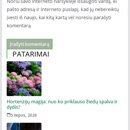
Noriu savo interneto naršyklėje išsaugoti vardą, el.
pašto adresą ir interneto puslapį, kad jų nebereiktų
įvesti iš naujo, kai kitą kartą vėl norėsiu parašyti
komentarą.
PATARIMAI
Hortenzijų magija: nuo ko priklauso žiedų spalva ir
dydis?
5 liepos, 2026