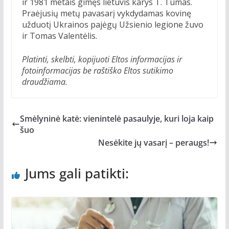
ir 1981 metais gimęs lietuvis karys T. Tumas.
Praėjusių metų pavasarį vykdydamas kovinę
užduotį Ukrainos pajėgų Užsienio legione žuvo
ir Tomas Valentėlis.
Platinti, skelbti, kopijuoti Eltos informacijas ir
fotoinformacijas be raštiško Eltos sutikimo
draudžiama.
Smėlyninė katė: vienintelė pasaulyje, kuri loja kaip
šuo
Nesėkite jų vasarį – peraugs!
Jums gali patikti: