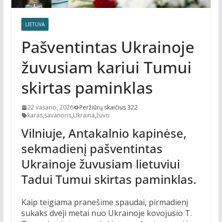
LIETUVA
Pašventintas Ukrainoje
žuvusiam kariui Tumui
skirtas paminklas
22 vasario, 2026
Peržiūrų skaičius 322
karas
,
savanoris
,
Ukraina
,
žuvo
Vilniuje, Antakalnio kapinėse,
sekmadienį pašventintas
Ukrainoje žuvusiam lietuviui
Tadui Tumui skirtas paminklas.
Kaip teigiama pranešime spaudai, pirmadienį
sukaks dveji metai nuo Ukrainoje kovojusio T.