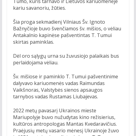
Tumo, kuris tarnavo ir Lietuvos kariuomenėje
kariu savanoriu, žūties.
Šia proga sekmadienį Vilniaus Šv. Ignoto
Bažnyčioje buvo švenčiamos šv. mišios, o vėliau
Antakalnio kapinėse pašventintas T. Tumui
skirtas paminklas.
Dėl oro sąlygų urna su žuvusiojo palaikais bus
perlaidojama vėliau.
Šv. mišiose ir paminklo T. Tumui pašventinime
dalyvavo kariuomenės vadas Raimundas
Vaikšnoras, Valstybės sienos apsaugos
tarnybos vadas Rustamas Liubajevas.
2022 metų pavasarį Ukrainos mieste
Mariupolyje buvo nužudytas kino režisierius,
kultūros antropologas Mantas Kvedaravičius.
Praėjusių metų vasario mėnesį Ukrainoje žuvo