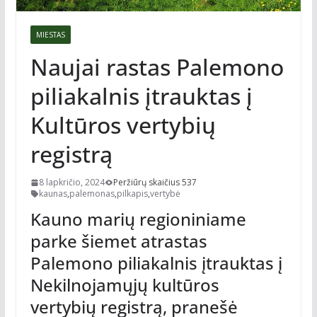
MIESTAS
Naujai rastas Palemono
piliakalnis įtrauktas į
Kultūros vertybių
registrą
8 lapkričio, 2024
Peržiūrų skaičius 537
kaunas
,
palemonas
,
pilkapis
,
vertybė
Kauno marių regioniniame
parke šiemet atrastas
Palemono piliakalnis įtrauktas į
Nekilnojamųjų kultūros
vertybių registrą, pranešė