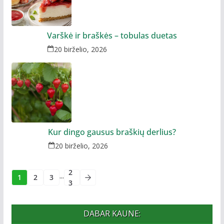
Varškė ir braškės – tobulas duetas
20 birželio, 2026
Kur dingo gausus braškių derlius?
20 birželio, 2026
2
...
1
2
3
3
DABAR KAUNE: