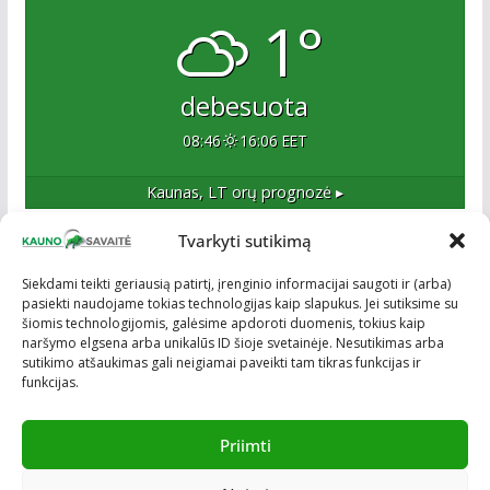
1°
debesuota
08:46
16:06 EET
Kaunas, LT
orų prognozė ▸
Tvarkyti sutikimą
Apie mus
Siekdami teikti geriausią patirtį, įrenginio informacijai saugoti ir (arba)
pasiekti naudojame tokias technologijas kaip slapukus. Jei sutiksime su
Esame naujas Kaune, tačiau veržlus ir profesionalus
šiomis technologijomis, galėsime apdoroti duomenis, tokius kaip
kolektyvas. Ne naujokai žiniasklaidoje. Į Kauną
naršymo elgsena arba unikalūs ID šioje svetainėje. Nesutikimas arba
žengiame tvirtai įsitikinę savo sėkme.
sutikimo atšaukimas gali neigiamai paveikti tam tikras funkcijas ir
funkcijas.
Priimti