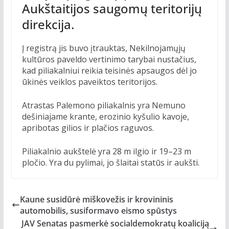
Aukštaitijos saugomų teritorijų
direkcija.
Į registrą jis buvo įtrauktas, Nekilnojamųjų
kultūros paveldo vertinimo tarybai nustačius,
kad piliakalniui reikia teisinės apsaugos dėl jo
ūkinės veiklos paveiktos teritorijos.
Atrastas Palemono piliakalnis yra Nemuno
dešiniajame krante, erozinio kyšulio kavoje,
apribotas gilios ir plačios raguvos.
Piliakalnio aukštelė yra 28 m ilgio ir 19–23 m
pločio. Yra du pylimai, jo šlaitai statūs ir aukšti.
Kaune susidūrė miškovežis ir krovininis
automobilis, susiformavo eismo spūstys
JAV Senatas pasmerkė socialdemokratų koaliciją