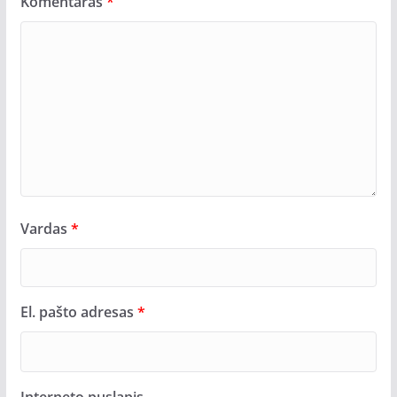
Komentaras
*
Vardas
*
El. pašto adresas
*
Interneto puslapis