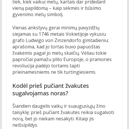
tiek, kiek vaikui metų, kartais dar pridedant
vieną papildomą – kaip sėkmės ir būsimo
gyvenimo metų simbolį.
Vienas ankstyvų gerai minimų pavyzdžių
siejamas su 1746 metais Vokietijoje vykusiu
grafo Ludwigo von Zinzendorfo gimtadieniu:
aprašoma, kad jo tortas buvo papuoštas
žvakėmis pagal jo metų skaičių. Vėliau tokie
papročiai pamažu plito Europoje, o pramonės
revoliucija padėjo tortams tapti
prieinamesniems ne tik turtingiesiems.
Kodėl prieš pučiant žvakutes
sugalvojamas noras?
Šiandien daugelis vaikų ir suaugusiųjų žino
taisyklę: prieš pučiant žvakutes reikia sugalvoti
norą, bet jo niekam nesakyti. Kitaip jis
neišsipildys.