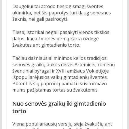
Daugeliui tai atrodo tiesiog smagi šventės
akimirka, bet šis paprotys turi daug senesnes
šaknis, nei gali pasirodyti.
Tiesa, istorikai negali pasakyti vienos tikslios
datos, kada žmonės pirmą kartą uždegė
žvakutes ant gimtadienio torto.
Tačiau dažniausiai minimos kelios tradicijos:
senovės graikų aukos deivei Artemidei, romėnų
šventiniai pyragai ir XVIII amžiaus Vokietijoje
išpopuliarėjusios vaikų gimtadienių šventės.
Būtent iš šių papročių pamažu susiformavo
mums pažįstamas tortas su žvakutėmis.
Nuo senovės graikų iki gimtadienio
torto
Viena populiariausių versijų sieja žvakučių ant