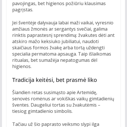
pavojingas, bet higienos požiūriu klausimas
pagrįstas.
Jei šventėje dalyvauja labai maži vaikai, vyresnio
amžiaus žmonės ar sergantys svečiai, galima
rinktis paprastesnį sprendimą: žvakutes dėti ant
atskiro mažo keksiuko jubiliatui, naudoti
skaičiaus formos žvakę arba tortą uždengti
specialia permatoma apsauga. Taip išlaikomas
ritualas, bet sumažėja nepatogumas dėl
higienos.
Tradicija keitėsi, bet prasmė liko
Šiandien retas susimąsto apie Artemidę,
senovės romėnus ar vokiškas vaikų gimtadienių
šventes. Daugeliui tortas su žvakutėmis –
tiesiog gimtadienio simbolis.
Tačiau už šio paprasto veiksmo slypi ilga