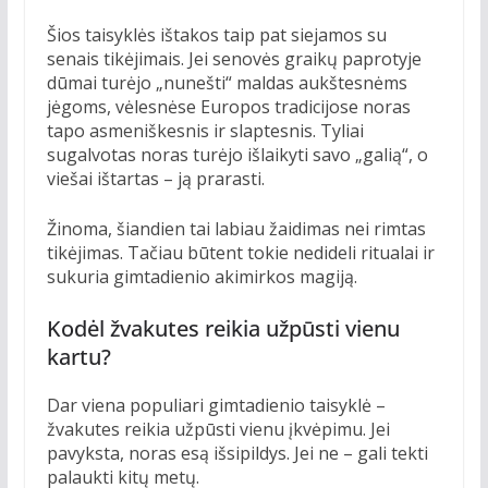
Šios taisyklės ištakos taip pat siejamos su
senais tikėjimais. Jei senovės graikų paprotyje
dūmai turėjo „nunešti“ maldas aukštesnėms
jėgoms, vėlesnėse Europos tradicijose noras
tapo asmeniškesnis ir slaptesnis. Tyliai
sugalvotas noras turėjo išlaikyti savo „galią“, o
viešai ištartas – ją prarasti.
Žinoma, šiandien tai labiau žaidimas nei rimtas
tikėjimas. Tačiau būtent tokie nedideli ritualai ir
sukuria gimtadienio akimirkos magiją.
Kodėl žvakutes reikia užpūsti vienu
kartu?
Dar viena populiari gimtadienio taisyklė –
žvakutes reikia užpūsti vienu įkvėpimu. Jei
pavyksta, noras esą išsipildys. Jei ne – gali tekti
palaukti kitų metų.