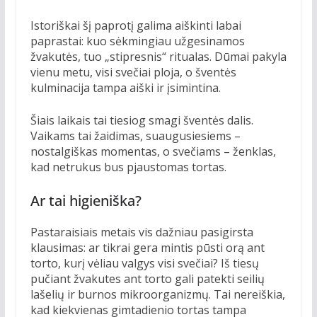
Istoriškai šį paprotį galima aiškinti labai
paprastai: kuo sėkmingiau užgesinamos
žvakutės, tuo „stipresnis“ ritualas. Dūmai pakyla
vienu metu, visi svečiai ploja, o šventės
kulminacija tampa aiški ir įsimintina.
Šiais laikais tai tiesiog smagi šventės dalis.
Vaikams tai žaidimas, suaugusiesiems –
nostalgiškas momentas, o svečiams – ženklas,
kad netrukus bus pjaustomas tortas.
Ar tai higieniška?
Pastaraisiais metais vis dažniau pasigirsta
klausimas: ar tikrai gera mintis pūsti orą ant
torto, kurį vėliau valgys visi svečiai? Iš tiesų
pučiant žvakutes ant torto gali patekti seilių
lašelių ir burnos mikroorganizmų. Tai nereiškia,
kad kiekvienas gimtadienio tortas tampa