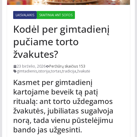
LAISVALAIKIS
SKAITINIAI ANT SOFOS
Kodėl per gimtadienį
pučiame torto
žvakutes?
23 birželio, 2026
Peržiūrų skaičius 153
gimtadienis
,
istorija
,
tortas
,
tradicija
,
žvakutė
Kasmet per gimtadienį
kartojame beveik tą patį
ritualą: ant torto uždegamos
žvakutės, jubiliatas sugalvoja
norą, tada vienu pūstelėjimu
bando jas užgesinti.