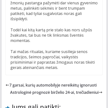
žmonių pastanga pažymėti dar vienus gyvenimo
metus, palinkėti sėkmės ir bent trumpam
patikėti, kad tyliai sugalvotas noras gali
išsipildyti.
Todėl kai kitą kartą prie stalo kas nors užpūs
žvakutes, tai bus ne tik linksmas šventės
momentas.
Tai mažas ritualas, kuriame susilieja senos
tradicijos, šeimos papročiai, vaikystės
prisiminimai ir paprastas žmogaus noras tikėti
gerais ateinančiais metais.
7 garsai, kurių automobilyje nereikėtų ignoruoti
Astrologinė prognozė birželio 24-ai, trečiadieniui
Jums gali patikti: