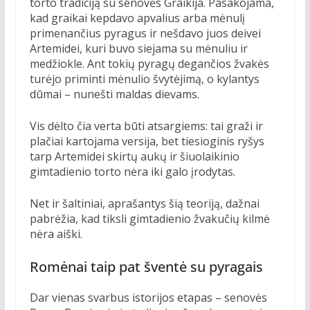
torto tradiciją su senovės Graikija. Pasakojama,
kad graikai kepdavo apvalius arba mėnulį
primenančius pyragus ir nešdavo juos deivei
Artemidei, kuri buvo siejama su mėnuliu ir
medžiokle. Ant tokių pyragų degančios žvakės
turėjo priminti mėnulio švytėjimą, o kylantys
dūmai – nunešti maldas dievams.
Vis dėlto čia verta būti atsargiems: tai graži ir
plačiai kartojama versija, bet tiesioginis ryšys
tarp Artemidei skirtų aukų ir šiuolaikinio
gimtadienio torto nėra iki galo įrodytas.
Net ir šaltiniai, aprašantys šią teoriją, dažnai
pabrėžia, kad tiksli gimtadienio žvakučių kilmė
nėra aiški.
Romėnai taip pat šventė su pyragais
Dar vienas svarbus istorijos etapas – senovės