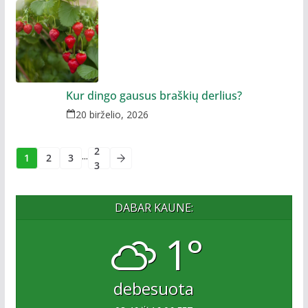
Kur dingo gausus braškių derlius?
20 birželio, 2026
2
...
1
2
3
3
DABAR KAUNE:
1°
debesuota