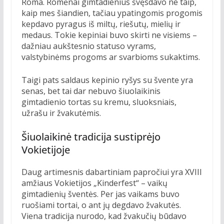
Roma. Romėnai gimtadienius švęsdavo ne taip,
kaip mes šiandien, tačiau ypatingomis progomis
kepdavo pyragus iš miltų, riešutų, mielių ir
medaus. Tokie kepiniai buvo skirti ne visiems –
dažniau aukštesnio statuso vyrams,
valstybinėms progoms ar svarbioms sukaktims.
Taigi pats saldaus kepinio ryšys su švente yra
senas, bet tai dar nebuvo šiuolaikinis
gimtadienio tortas su kremu, sluoksniais,
užrašu ir žvakutėmis.
Šiuolaikinė tradicija sustiprėjo
Vokietijoje
Daug artimesnis dabartiniam papročiui yra XVIII
amžiaus Vokietijos „Kinderfest“ – vaikų
gimtadienių šventės. Per jas vaikams buvo
ruošiami tortai, o ant jų degdavo žvakutės.
Viena tradicija nurodo, kad žvakučių būdavo