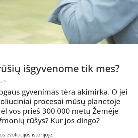
rūšių išgyvenome tik mes?
gus
ogaus gyvenimas tėra akimirka. O jei
evoliuciniai procesai mūsų planetoje
odėl vos prieš 300 000 metų Žemėje
žmonių rūšys? Kur jos dingo?
 evoliucijos istorijoje.