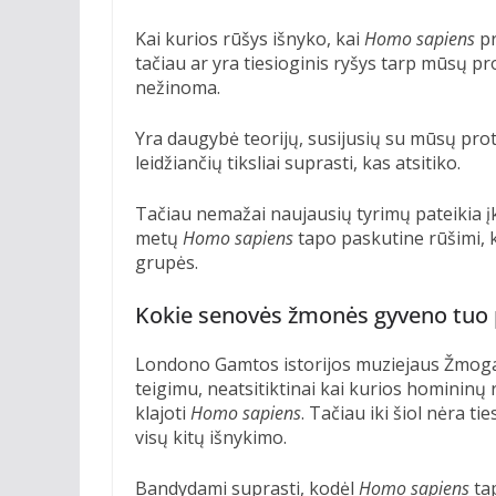
Kai kurios rūšys išnyko, kai
Homo sapiens
pr
tačiau ar yra tiesioginis ryšys tarp mūsų pr
nežinoma.
Yra daugybė teorijų, susijusių su mūsų prot
leidžiančių tiksliai suprasti, kas atsitiko.
Tačiau nemažai naujausių tyrimų pateikia į
metų
Homo sapiens
tapo paskutine rūšimi, ku
grupės.
Kokie senovės žmonės gyveno tuo 
Londono Gamtos istorijos muziejaus Žmogau
teigimu, neatsitiktinai kai kurios hominin
klajoti
Homo sapiens
. Tačiau iki šiol nėra t
visų kitų išnykimo.
Bandydami suprasti, kodėl
Homo sapiens
tap