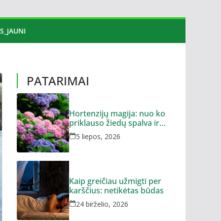
S_JAUNI
PATARIMAI
Hortenzijų magija: nuo ko
priklauso žiedų spalva ir
dydis?
5 liepos, 2026
Kaip greičiau užmigti per
karščius: netikėtas būdas
24 birželio, 2026