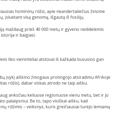
ausias homininų rūšis, apie neandertaliečius žinome
įskaitant visą genomą, išgautą iš fosilijų.
ziją maždaug prieš 40 000 metų ir gyveno nedidelėmis
storija ir baigiasi.
iens
liko vieninteliai atstovai iš kažkada buvusios gan
abų įvykį aiškino žmogaus protingojo atsiradimu Afrikoje
itas rūšis), dabar viskas atrodo ne taip aišku.
daug anksčiau keliuose regionuose vienu metu, bet ir jo
si palaipsniui. Be to, tapo visiškai aišku, kad
ių rūšimis – veiksnys, kuris greičiausiai turėjo lemiamą