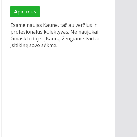
Apie mus
Esame naujas Kaune, tačiau veržlus ir
profesionalus kolektyvas. Ne naujokai
žiniasklaidoje. Į Kauną žengiame tvirtai
įsitikinę savo sėkme.