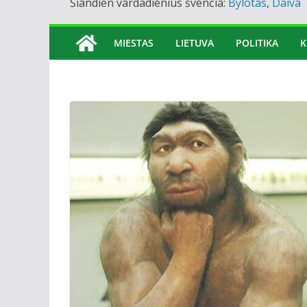
Šiandien vardadienius švenčia:
Bylotas
,
Daiva
MIESTAS
LIETUVA
POLITIKA
K