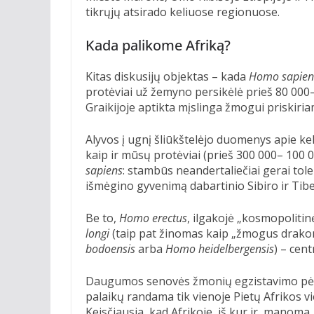
tikrųjų atsirado keliuose regionuose.
Kada palikome Afriką?
Kitas diskusijų objektas – kada
Homo sapien
protėviai už žemyno persikėlė prieš 80 000–
Graikijoje aptikta mįslinga žmogui priskiri
Alyvos į ugnį šliūkštelėjo duomenys apie ke
kaip ir mūsų protėviai (prieš 300 000– 100 0
sapiens
: stambūs neandertaliečiai gerai tol
išmėgino gyvenimą dabartinio Sibiro ir Tibet
Be to,
Homo erectus
, ilgakojė „kosmopolitinė
longi
(taip pat žinomas kaip „žmogus drakon
bodoensis
arba
Homo heidelbergensis
) – cent
Daugumos senovės žmonių egzistavimo pėds
palaikų randama tik vienoje Pietų Afrikos vi
Keisčiausia, kad Afrikoje, iš kur ir, manoma