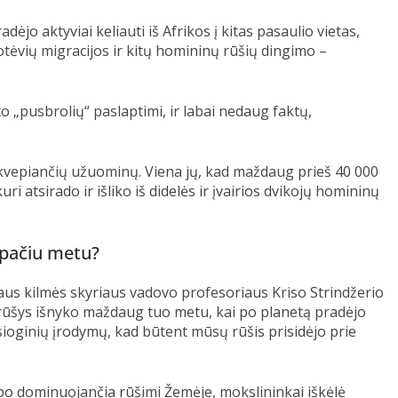
adėjo aktyviai keliauti iš Afrikos į kitas pasaulio vietas,
otėvių migracijos ir kitų homininų rūšių dingimo –
o „pusbrolių“ paslaptimi, ir labai nedaug faktų,
kvepiančių užuominų. Viena jų, kad maždaug prieš 40 000
ri atsirado ir išliko iš didelės ir įvairios dvikojų homininų
pačiu metu?
s kilmės skyriaus vadovo profesoriaus Kriso Strindžerio
ų rūšys išnyko maždaug tuo metu, kai po planetą pradėjo
iesioginių įrodymų, kad būtent mūsų rūšis prisidėjo prie
o dominuojančia rūšimi Žemėje, mokslininkai iškėlė