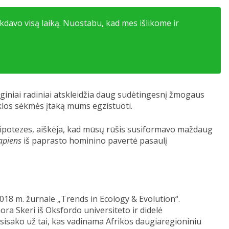
kdavo visą laiką. Nuostabu, kad mes išlikome ir
giniai radiniai atskleidžia daug sudėtingesnį žmogaus
aklos sėkmės įtaką mums egzistuoti.
r hipotezes, aiškėja, kad mūsų rūšis susiformavo maždaug
apiens
iš paprasto hominino pavertė pasaulį
018 m. žurnale „Trends in Ecology & Evolution“.
a Skeri iš Oksfordo universiteto ir didelė
isako už tai, kas vadinama Afrikos daugiaregioniniu