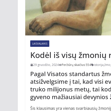
LAISVALAIKIS
Kodėl iš visų žmonių 
29 gruodžio, 2024
Peržiūrų skaičius 554
istorija
,
žmo
Pagal Visatos standartus žm
atsižvelgsime į tai, kad visi 
truko milijonus metų, tai k
gyveno mažiausiai devynios 
Šis klausimas yra vienas svarbiausių žmonijos