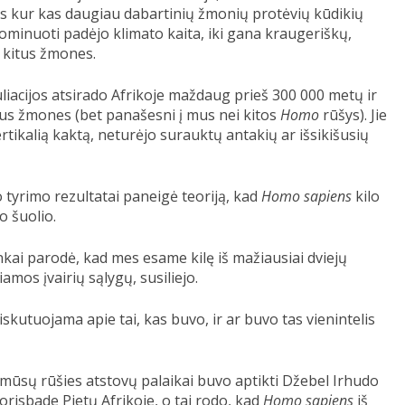
as kur kas daugiau dabartinių žmonių protėvių kūdikių
ominuoti padėjo klimato kaita, iki gana kraugeriškų,
o kitus žmones.
iacijos atsirado Afrikoje maždaug prieš 300 000 metų ir
ius žmones (bet panašesni į mus nei kitos
Homo
rūšys). Jie
rtikalią kaktą, neturėjo surauktų antakių ar išsikišusių
 tyrimo rezultatai paneigė teoriją, kad
Homo sapiens
kilo
o šuolio.
ai parodė, kad mes esame kilę iš mažiausiai dviejų
iamos įvairių sąlygų, susiliejo.
kutuojama apie tai, kas buvo, ir ar buvo tas vienintelis
i mūsų rūšies atstovų palaikai buvo aptikti Džebel Irhudo
orisbade Pietų Afrikoje, o tai rodo, kad
Homo sapiens
iš