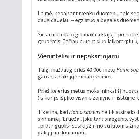
Laimė, nepaisant menkų duomenų apie seni
daug daugiau – egzistuoja begalės duomenų, 
Šie artimi mūsų giminaičiai klajojo po Eura
grupėmis. Tačiau būtent šiuo laikotarpiu jų i
Vieninteliai ir nepakartojami
Taigi maždaug prieš 40 000 metų
Homo sap
gausios dvikojų primatų šeimos.
Prieš kelerius metus mokslininkai šį nuost
(iš kur jis išplito visame žemyne ir išstūmė k
Tikėtina, kad
Homo sapiens
ne tik atsirado 
skiriamieji bruožai, įskaitant smegenis, vystė
„protinguolis“ susikryžmino su kitomis žmon
įtaką jam dominuoti.