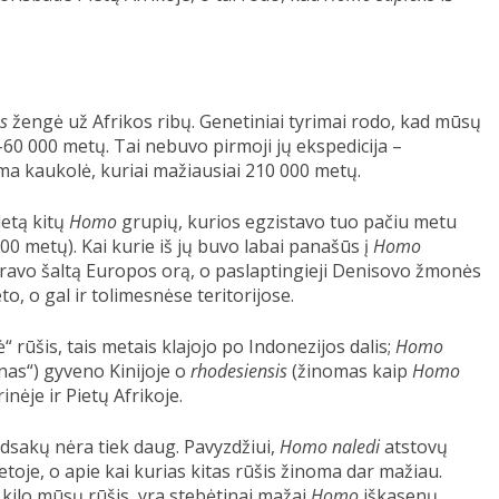
s
žengė už Afrikos ribų. Genetiniai tyrimai rodo, kad mūsų
60 000 metų. Tai nebuvo pirmoji jų ekspedicija –
ama kaukolė, kuriai mažiausiai 210 000 metų.
letą kitų
Homo
grupių, kurios egzistavo tuo pačiu metu
00 metų). Kai kurie iš jų buvo labai panašūs į
Homo
eravo šaltą Europos orą, o paslaptingieji Denisovo žmonės
o, o gal ir tolimesnėse teritorijose.
“ rūšis, tais metais klajojo po Indonezijos dalis;
Homo
as“) gyveno Kinijoje o
rhodesiensis
(žinomas kaip
Homo
rinėje ir Pietų Afrikoje.
akų nėra tiek daug. Pavyzdžiui,
Homo naledi
atstovų
etoje, o apie kai kurias kitas rūšis žinoma dar mažiau.
, kilo mūsų rūšis, yra stebėtinai mažai
Homo
iškasenų.