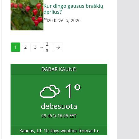
Kur dingo gausus braškių
derlius?
20 birželio, 2026
2
...
1
2
3
3
DABAR KAUNE:
1°
debesuota
08:46
16:06 EET
Kaunas, LT
10 days weather forecast ▸