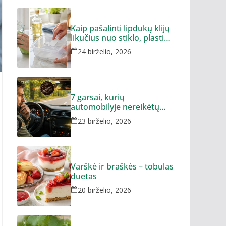
Kaip pašalinti lipdukų klijų
likučius nuo stiklo, plastiko
ar metalo
24 birželio, 2026
7 garsai, kurių
automobilyje nereikėtų
ignoruoti
23 birželio, 2026
Varškė ir braškės – tobulas
duetas
20 birželio, 2026