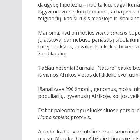
daugybę hipotezių – nuo taikių, pagal kuri
išgyvendavo nei kitų homininų arba jiems d
teigiančių, kad ši rūšis medžiojo ir išnaikin
Manoma, kad pirmosios
Homo sapiens
popul
jų atstovai dar nebuvo panašūs į šiuolaikin
turėjo aukštas, apvalias kaukoles, beveik ve
žandikaulių.
Tačiau neseniai žurnale „Nature“ paskelbto
iš vienos Afrikos vietos dėl didelio evoliucini
Išanalizavę 290 žmonių genomus, mokslinink
populiacijų, gyvenusių Afrikoje, kol jos, veik
Dabar paleontologų sluoksniuose garsiai dis
Homo sapiens
protėvis.
Atrodo, kad to vienintelio nėra – senovinia
mieste Maroke, Omo Kibišoje Etiopijoje ir Fl