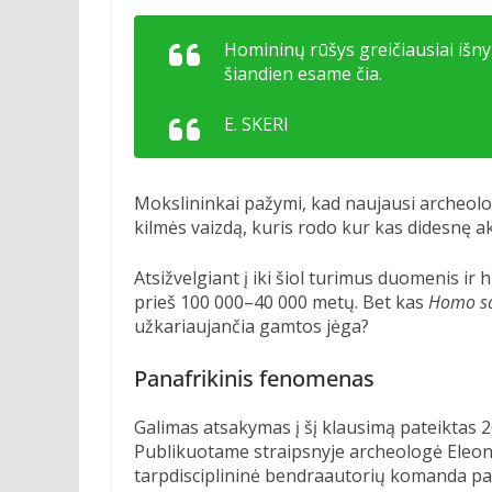
Homininų rūšys greičiausiai išny
šiandien esame čia.
E. SKERI
Mokslininkai pažymi, kad naujausi archeolo
kilmės vaizdą, kuris rodo kur kas didesnę 
Atsižvelgiant į iki šiol turimus duomenis i
prieš 100 000–40 000 metų. Bet kas
Homo s
užkariaujančia gamtos jėga?
Panafrikinis fenomenas
Galimas atsakymas į šį klausimą pateiktas 2
Publikuotame straipsnyje archeologė Eleonor
tarpdisciplininė bendraautorių komanda pas