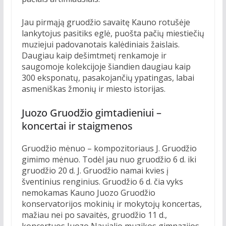
Jau pirmąją gruodžio savaitę Kauno rotušėje
lankytojus pasitiks eglė, puošta pačių miestiečių
muziejui padovanotais kalėdiniais žaislais.
Daugiau kaip dešimtmetį renkamoje ir
saugomoje kolekcijoje šiandien daugiau kaip
300 eksponatų, pasakojančių ypatingas, labai
asmeniškas žmonių ir miesto istorijas.
Juozo Gruodžio gimtadieniui –
koncertai ir staigmenos
Gruodžio mėnuo – kompozitoriaus J. Gruodžio
gimimo mėnuo. Todėl jau nuo gruodžio 6 d. iki
gruodžio 20 d. J. Gruodžio namai kvies į
šventinius renginius. Gruodžio 6 d. čia vyks
nemokamas Kauno Juozo Gruodžio
konservatorijos mokinių ir mokytojų koncertas,
mažiau nei po savaitės, gruodžio 11 d.,