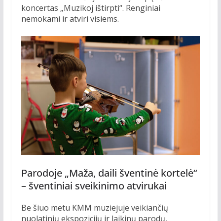
koncertas „Muzikoj ištirpti“. Renginiai
nemokami ir atviri visiems.
Parodoje „Maža, daili šventinė kortelė“
– šventiniai sveikinimo atvirukai
Be šiuo metu KMM muziejuje veikiančių
nuolatinių ekspozicijų ir laikinų parodų,