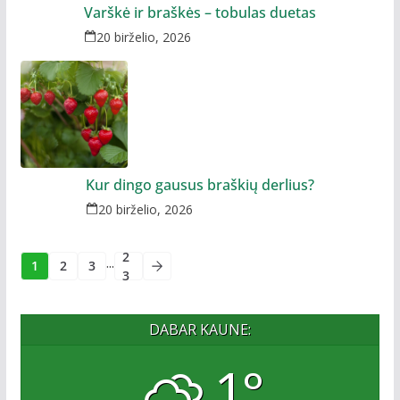
Varškė ir braškės – tobulas duetas
20 birželio, 2026
Kur dingo gausus braškių derlius?
20 birželio, 2026
2
...
1
2
3
3
DABAR KAUNE:
1°