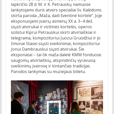
lapkričio 28 d. M. ir K. Petrauskų namuose
lankytojams duris atvers specialiai šv. Kalėdoms
skirta paroda „Maža, daili šventinė kortelė“. Joje
eksponuojami įvairių asmenų XX a. 3–4 deš.
siųsti atvirukai ir vizitinės kortelės, operos
solistui Kiprui Petrauskui skirti atvirlaiškiai ir
telegrama, kompozitoriui Juozui Gruodžiui ir jo
žmonai Stasei siųsti sveikinimai, kompozitoriui
Jonui Dambrauskui siųsti atvirukai. Šie
eksponatai – tai tik maža dalelė KMM fonduose
saugomų atvirlaiškių, atspindinčių vyravusią
sveikinimų įvairovę ir kintančias tradicijas.
Parodos lankymas su muziejaus bilietu.