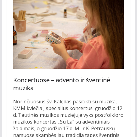
Koncertuose – advento ir šventinė
muzika
Norinčiuosius šv. Kalėdas pasitikti su muzika,
KMM kviečia į specialius koncertus: gruodžio 12
d. Tautinės muzikos muziejuje vyks postfolkloro
muzikos koncertas „Su La“ su adventiniais
žaidimais, o gruodžio 17 d. M. ir K. Petrauskų
namuose skambės jau tradicija tapęs šventinis