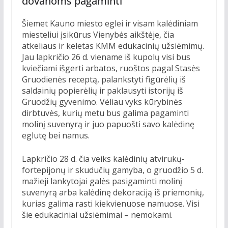
dovanoms pagaminti
Šiemet Kauno miesto eglei ir visam kalėdiniam
miesteliui įsikūrus Vienybės aikštėje, čia
atkeliaus ir keletas KMM edukacinių užsiėmimų.
Jau lapkričio 26 d. viename iš kupolų visi bus
kviečiami išgerti arbatos, ruoštos pagal Stasės
Gruodienės receptą, palankstyti figūrėlių iš
saldainių popierėlių ir paklausyti istorijų iš
Gruodžių gyvenimo. Vėliau vyks kūrybinės
dirbtuvės, kurių metu bus galima pagaminti
molinį suvenyrą ir juo papuošti savo kalėdinę
eglutę bei namus.
Lapkričio 28 d. čia veiks kalėdinių atvirukų-
fortepijonų ir skudučių gamyba, o gruodžio 5 d.
mažieji lankytojai galės pasigaminti molinį
suvenyrą arba kalėdinę dekoraciją iš priemonių,
kurias galima rasti kiekvienuose namuose. Visi
šie edukaciniai užsiėmimai – nemokami.