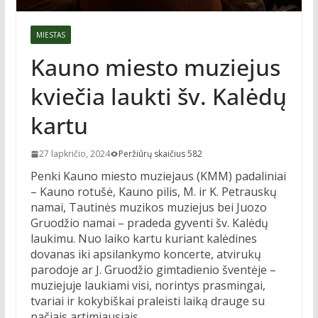
MIESTAS
Kauno miesto muziejus
kviečia laukti šv. Kalėdų
kartu
27 lapkričio, 2024
Peržiūrų skaičius 582
Penki Kauno miesto muziejaus (KMM) padaliniai
– Kauno rotušė, Kauno pilis, M. ir K. Petrauskų
namai, Tautinės muzikos muziejus bei Juozo
Gruodžio namai – pradeda gyventi šv. Kalėdų
laukimu. Nuo laiko kartu kuriant kalėdines
dovanas iki apsilankymo koncerte, atvirukų
parodoje ar J. Gruodžio gimtadienio šventėje –
muziejuje laukiami visi, norintys prasmingai,
tvariai ir kokybiškai praleisti laiką drauge su
pačiais artimiausiais.