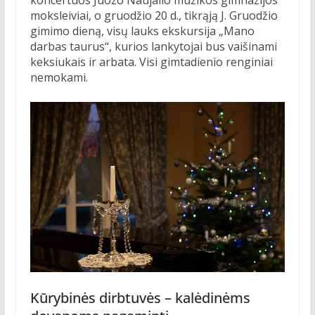
koncertuos Juozo Naujalio muzikos gimnazijos
moksleiviai, o gruodžio 20 d., tikrąją J. Gruodžio
gimimo dieną, visų lauks ekskursija „Mano
darbas taurus“, kurios lankytojai bus vaišinami
keksiukais ir arbata. Visi gimtadienio renginiai
nemokami.
Kūrybinės dirbtuvės – kalėdinėms