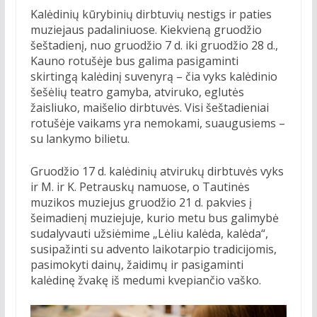
Kalėdinių kūrybinių dirbtuvių nestigs ir paties
muziejaus padaliniuose. Kiekvieną gruodžio
šeštadienį, nuo gruodžio 7 d. iki gruodžio 28 d.,
Kauno rotušėje bus galima pasigaminti
skirtingą kalėdinį suvenyrą – čia vyks kalėdinio
šešėlių teatro gamyba, atviruko, eglutės
žaisliuko, maišelio dirbtuvės. Visi šeštadieniai
rotušėje vaikams yra nemokami, suaugusiems –
su lankymo bilietu.
Gruodžio 17 d. kalėdinių atvirukų dirbtuvės vyks
ir M. ir K. Petrauskų namuose, o Tautinės
muzikos muziejus gruodžio 21 d. pakvies į
šeimadienį muziejuje, kurio metu bus galimybė
sudalyvauti užsiėmime „Lėliu kalėda, kalėda“,
susipažinti su advento laikotarpio tradicijomis,
pasimokyti dainų, žaidimų ir pasigaminti
kalėdinę žvakę iš medumi kvepiančio vaško.