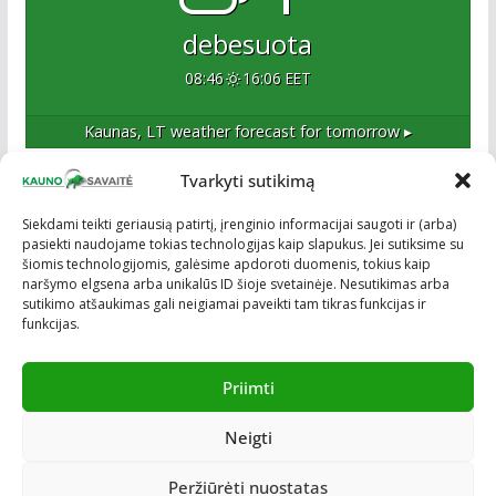
debesuota
08:46
16:06 EET
Kaunas, LT
weather forecast for tomorrow ▸
Tvarkyti sutikimą
Apie mus
Siekdami teikti geriausią patirtį, įrenginio informacijai saugoti ir (arba)
pasiekti naudojame tokias technologijas kaip slapukus. Jei sutiksime su
Esame naujas Kaune, tačiau veržlus ir profesionalus
šiomis technologijomis, galėsime apdoroti duomenis, tokius kaip
kolektyvas. Ne naujokai žiniasklaidoje. Į Kauną
naršymo elgsena arba unikalūs ID šioje svetainėje. Nesutikimas arba
žengiame tvirtai įsitikinę savo sėkme.
sutikimo atšaukimas gali neigiamai paveikti tam tikras funkcijas ir
funkcijas.
Priimti
Neigti
Visos teisės saugomos © ON MEDIA. Sukurta naudojant
ColorMag
ir
WordPress
.
Peržiūrėti nuostatas