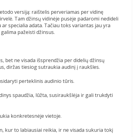
etodo versiją: raištelis perveriamas per vidinę
irvelė. Tam džinsų vidinėje pusėje padaromi nedideli
u ar specialia adata. Tačiau toks variantas jau yra
galima pažeisti džinsus.
as, bet ne visada išsprendžia per didelių džinsų
, diržas tiesiog sutraukia audinį į raukšles.
idaryti perteklinis audinio tūris.
nys spaudžia, lūžta, susiraukšlėja ir gali trukdyti
aukia konkretesnėje vietoje.
, kur to labiausiai reikia, ir ne visada sukuria tokį