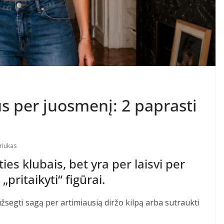
s per juosmenį: 2 paprasti
triukas
ties klubais, bet yra per laisvi per
pritaikyti“ figūrai.
žsegti sagą per artimiausią diržo kilpą arba sutraukti