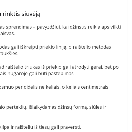
 rinktis siuvėją
nas sprendimas – pavyzdžiui, kai džinsus reikia apsivilkti
laisvas.
das gali iškreipti priekio liniją, o raištelio metodas
aukšles.
aištelio triukas iš priekio gali atrodyti gerai, bet po
iais nugaroje gali būti pastebimas.
smuo per didelis ne keliais, o keliais centimetrais
io perteklių, išlaikydamas džinsų formą, siūles ir
pa ir raišteliu iš tiesų gali praversti.