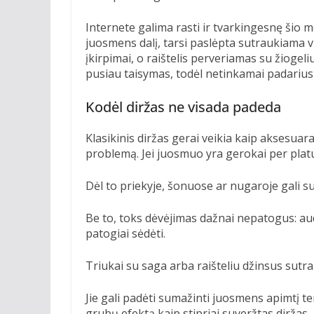
Internete galima rasti ir tvarkingesnę šio m
juosmens dalį, tarsi paslėpta sutraukiama v
įkirpimai, o raištelis perveriamas su žiogeli
pusiau taisymas, todėl netinkamai padarius 
Kodėl diržas ne visada padeda
Klasikinis diržas gerai veikia kaip aksesuar
problemą. Jei juosmuo yra gerokai per platus
Dėl to priekyje, šonuose ar nugaroje gali sus
Be to, toks dėvėjimas dažnai nepatogus: audi
patogiai sėdėti.
Triukai su saga arba raišteliu džinsus sutr
Jie gali padėti sumažinti juosmens apimtį ten
grubų efektą kaip stipriai suveržtas diržas.