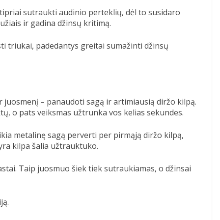
stipriai sutraukti audinio perteklių, dėl to susidaro
žiais ir gadina džinsų kritimą.
ti triukai, padedantys greitai sumažinti džinsų
juosmenį – panaudoti sagą ir artimiausią diržo kilpą.
tų, o pats veiksmas užtrunka vos kelias sekundes.
kia metalinę sagą perverti per pirmąją diržo kilpą,
yra kilpa šalia užtrauktuko.
stai. Taip juosmuo šiek tiek sutraukiamas, o džinsai
ją.