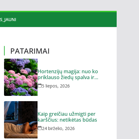
S_JAUNI
PATARIMAI
Hortenzijų magija: nuo ko
priklauso žiedų spalva ir
dydis?
5 liepos, 2026
Kaip greičiau užmigti per
karščius: netikėtas būdas
24 birželio, 2026