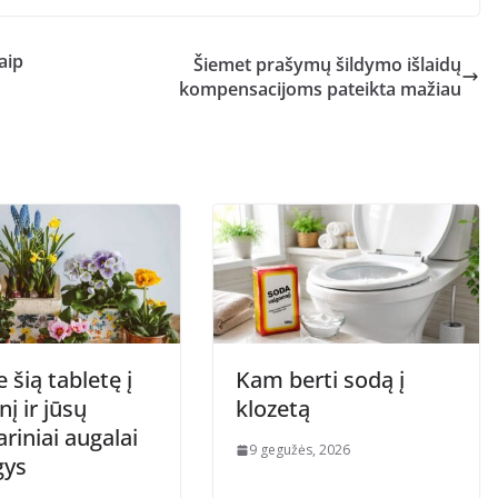
aip
Šiemet prašymų šildymo išlaidų
kompensacijoms pateikta mažiau
e šią tabletę į
Kam berti sodą į
į ir jūsų
klozetą
riniai augalai
9 gegužės, 2026
gys