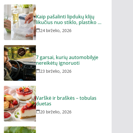
Kaip pašalinti lipdukų klijų
likučius nuo stiklo, plastiko ar
metalo
24 birželio, 2026
7 garsai, kurių automobilyje
nereikėtų ignoruoti
23 birželio, 2026
Varškė ir braškės – tobulas
duetas
20 birželio, 2026