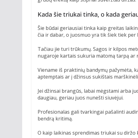
Kada šie triukai tinka, o kada geriau
Šie būdai geriausiai tinka kaip greitas laiki
čia ir dabar, o juosmuo yra tik šiek tiek per 
Tačiau jie turi trūkumų. Sagos ir kilpos meto
nugaroje kartais sukuria matomą tarpą ar r
Viename iš praktinių bandymų pažymėta, kad r
aptemptais ar į džinsus sukištais marškinėl
Jei džinsai brangūs, labai mėgstami arba juo
daugiau, geriau juos nunešti siuvėjui.
Profesionalas gali tvarkingai pašalinti audin
bendrą kritimą.
O kaip laikinas sprendimas triukai su diržo kil