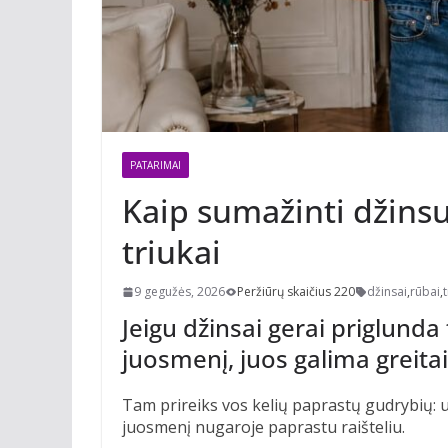
PATARIMAI
Kaip sumažinti džinsu
triukai
9 gegužės, 2026
Peržiūrų skaičius 220
džinsai
,
rūbai
,
Jeigu džinsai gerai priglunda 
juosmenį, juos galima greitai „
Tam prireiks vos kelių paprastų gudrybių: u
juosmenį nugaroje paprastu raišteliu.