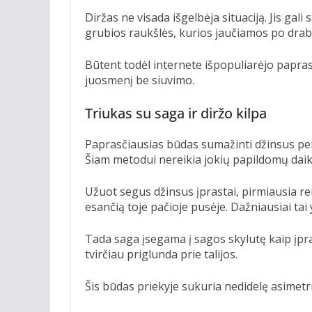
Diržas ne visada išgelbėja situaciją. Jis gali 
grubios raukšlės, kurios jaučiamos po drabu
Būtent todėl internete išpopuliarėjo papras
juosmenį be siuvimo.
Triukas su saga ir diržo kilpa
Paprasčiausias būdas sumažinti džinsus per 
Šiam metodui nereikia jokių papildomų daik
Užuot segus džinsus įprastai, pirmiausia rei
esančią toje pačioje pusėje. Dažniausiai tai 
Tada saga įsegama į sagos skylutę kaip įpra
tvirčiau priglunda prie talijos.
Šis būdas priekyje sukuria nedidelę asimetri