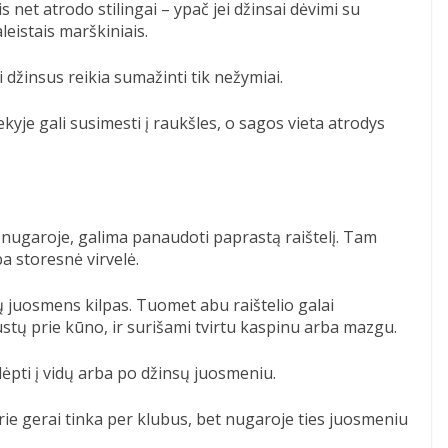
is net atrodo stilingai – ypač jei džinsai dėvimi su
eistais marškiniais.
ai džinsus reikia sumažinti tik nežymiai.
ekyje gali susimesti į raukšles, o sagos vieta atrodys
 ir nugaroje, galima panaudoti paprastą raištelį. Tam
ba storesnė virvelė.
nsų juosmens kilpas. Tuomet abu raištelio galai
stų prie kūno, ir surišami tvirtu kaspinu arba mazgu.
ėpti į vidų arba po džinsų juosmeniu.
e gerai tinka per klubus, bet nugaroje ties juosmeniu