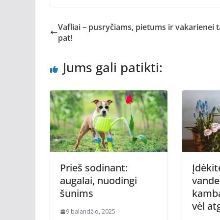
Vafliai – pusryčiams, pietums ir vakarienei t
pat!
Jums gali patikti:
Prieš sodinant:
Įdėkit
augalai, nuodingi
vanden
šunims
kamba
vėl at
9 balandžio, 2025