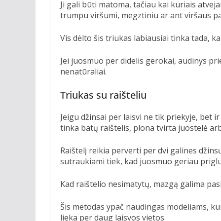
Ji gali būti matoma, tačiau kai kuriais atveja
trumpu viršumi, megztiniu ar ant viršaus pal
Vis dėlto šis triukas labiausiai tinka tada, k
Jei juosmuo per didelis gerokai, audinys pri
nenatūraliai.
Triukas su raišteliu
Jeigu džinsai per laisvi ne tik priekyje, bet
tinka batų raištelis, plona tvirta juostelė ar
Raištelį reikia perverti per dvi galines dži
sutraukiami tiek, kad juosmuo geriau priglu
Kad raištelio nesimatytų, mazgą galima pasl
Šis metodas ypač naudingas modeliams, kuri
lieka per daug laisvos vietos.