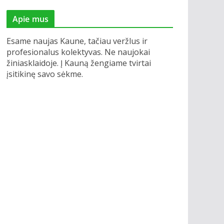
Apie mus
Esame naujas Kaune, tačiau veržlus ir
profesionalus kolektyvas. Ne naujokai
žiniasklaidoje. Į Kauną žengiame tvirtai
įsitikinę savo sėkme.