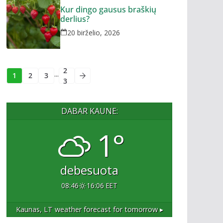
Kur dingo gausus braškių
derlius?
20 birželio, 2026
2
...
1
2
3
3
DABAR KAUNE:
1°
debesuota
08:46
16:06 EET
Kaunas, LT
weather forecast for tomorrow ▸