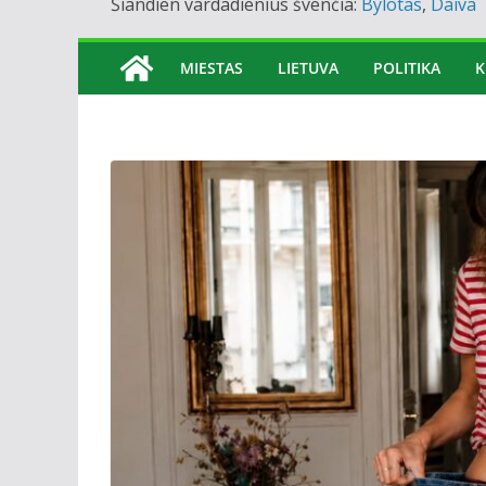
Šiandien vardadienius švenčia:
Bylotas
,
Daiva
MIESTAS
LIETUVA
POLITIKA
K