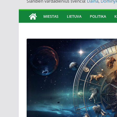
Šiandien vardadienius švenčia:
Daina
,
Dominy
MIESTAS
LIETUVA
POLITIKA
K