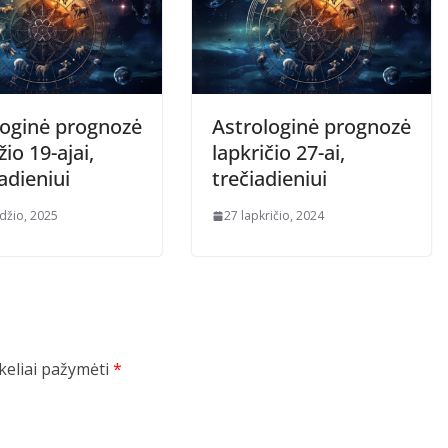
loginė prognozė
Astrologinė prognozė
io 19-ajai,
lapkričio 27-ai,
adieniui
trečiadieniui
džio, 2025
27 lapkričio, 2024
ukeliai pažymėti
*