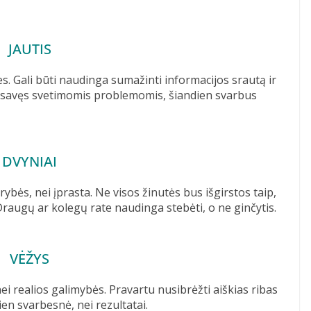
JAUTIS
ies. Gali būti naudinga sumažinti informacijos srautą ir
te savęs svetimomis problemomis, šiandien svarbus
DVYNIAI
bės, nei įprasta. Ne visos žinutės bus išgirstos taip,
 Draugų ar kolegų rate naudinga stebėti, o ne ginčytis.
VĖŽYS
i realios galimybės. Pravartu nusibrėžti aiškias ribas
ien svarbesnė, nei rezultatai.