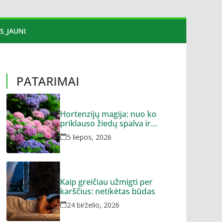
S_JAUNI
PATARIMAI
Hortenzijų magija: nuo ko
priklauso žiedų spalva ir
dydis?
5 liepos, 2026
Kaip greičiau užmigti per
karščius: netikėtas būdas
24 birželio, 2026