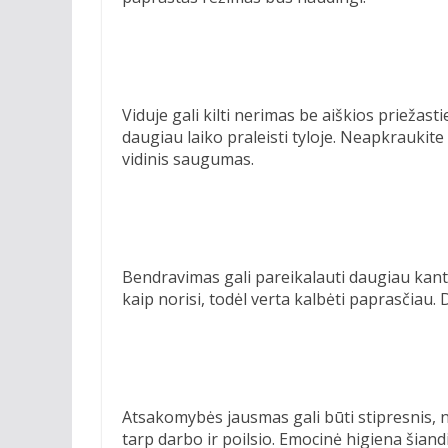
Viduje gali kilti nerimas be aiškios priežast
daugiau laiko praleisti tyloje. Neapkrauki
vidinis saugumas.
Bendravimas gali pareikalauti daugiau kantry
kaip norisi, todėl verta kalbėti paprasčiau.
Atsakomybės jausmas gali būti stipresnis, ne
tarp darbo ir poilsio. Emocinė higiena šiand