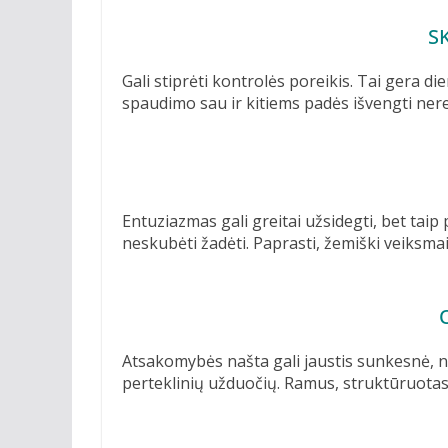
S
Gali stiprėti kontrolės poreikis. Tai gera di
spaudimo sau ir kitiems padės išvengti nere
Entuziazmas gali greitai užsidegti, bet taip p
neskubėti žadėti. Paprasti, žemiški veiksma
Atsakomybės našta gali jaustis sunkesnė, nei
perteklinių užduočių. Ramus, struktūruotas