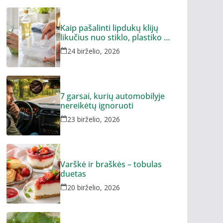
Kaip pašalinti lipdukų klijų
likučius nuo stiklo, plastiko ar
metalo
24 birželio, 2026
7 garsai, kurių automobilyje
nereikėtų ignoruoti
23 birželio, 2026
Varškė ir braškės – tobulas
duetas
20 birželio, 2026