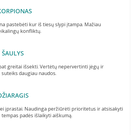
KORPIONAS
ena pastebėti kur iš tiesų slypi įtampa. Mažiau
ikalingų konfliktų.
ŠAULYS
at greitai išsekti. Vertėtų nepervertinti jėgų ir
i suteiks daugiau naudos.
OŽIARAGIS
 įprastai. Naudinga peržiūrėti prioritetus ir atsisakyti
 tempas padės išlaikyti aiškumą.