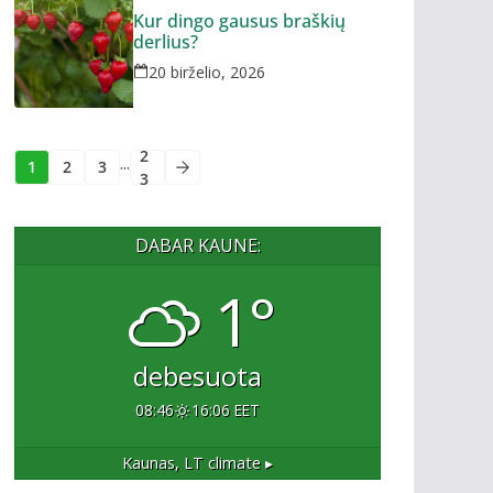
Kur dingo gausus braškių
derlius?
20 birželio, 2026
2
...
1
2
3
3
DABAR KAUNE:
1°
debesuota
08:46
16:06 EET
Kaunas, LT
climate ▸