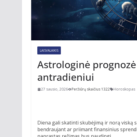
LAISVALAIKIS
Astrologinė prognozė 
antradieniui
27 sausio, 2026
Peržiūrų skaičius 1322
Horoskopas
Diena gali skatinti skubėjimą ir norą viską s
bendraujant ar priimant finansinius sprendim
paprastas režimas bus naudingi.