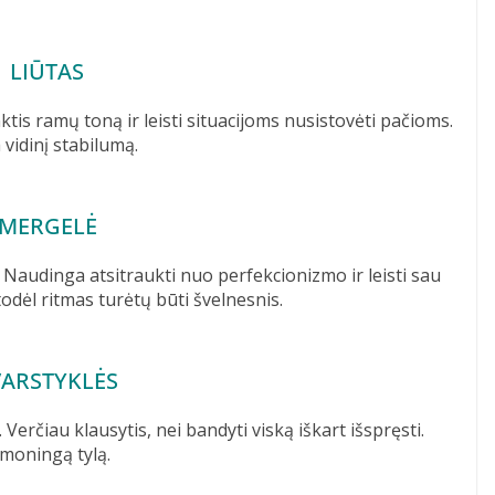
LIŪTAS
inktis ramų toną ir leisti situacijoms nusistovėti pačioms.
vidinį stabilumą.
MERGELĖ
. Naudinga atsitraukti nuo perfekcionizmo ir leisti sau
todėl ritmas turėtų būti švelnesnis.
VARSTYKLĖS
 Verčiau klausytis, nei bandyti viską iškart išspręsti.
moningą tylą.