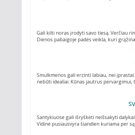
Gali kilti noras įrodyti savo tiesą. Verčiau r
Dienos pabaigoje padės veikla, kuri grąžina 
Smulkmenos gali erzinti labiau, nei įprastai
nebūti idealiai. Kūnas jautrus pervargimui, 
S
Santykiuose gali išryškėti neišsakyti dalykai.
Vidinė pusiausvyra šiandien kuriama per są