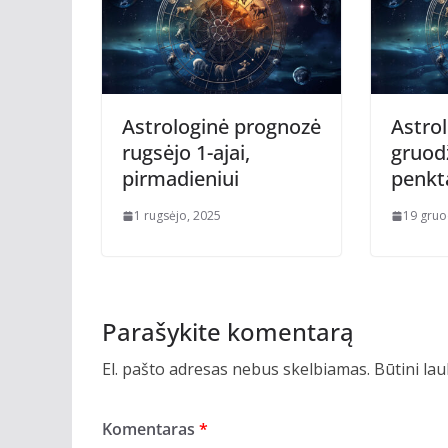
Astrologinė prognozė
Astro
rugsėjo 1-ajai,
gruodž
pirmadieniui
penkt
1 rugsėjo, 2025
19 gruo
Parašykite komentarą
El. pašto adresas nebus skelbiamas.
Būtini la
Komentaras
*