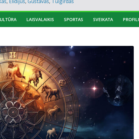
kas
,
Elidijus
,
Gustavas
,
Tulgirdas
ULTŪRA
LAISVALAIKIS
SPORTAS
SVEIKATA
PROFILI