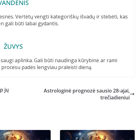
VANDENIS
gesnės. Vertėtų vengti kategoriškų išvadų ir stebėti, kas
 gali būti labai gydantis.
ŽUVYS
saugi aplinka. Gali būti naudinga kūrybinė ar rami
 procesu padės lengviau praleisti dieną.
p jų
Astrologinė prognozė sausio 28-ajai,
trečiadieniui