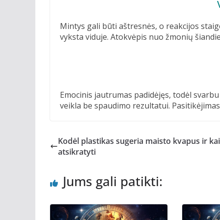
Mintys gali būti aštresnės, o reakcijos stai
vyksta viduje. Atokvėpis nuo žmonių šiandien
Emocinis jautrumas padidėjęs, todėl svarbu 
veikla be spaudimo rezultatui. Pasitikėjimas
Kodėl plastikas sugeria maisto kvapus ir kai
atsikratyti
Jums gali patikti: