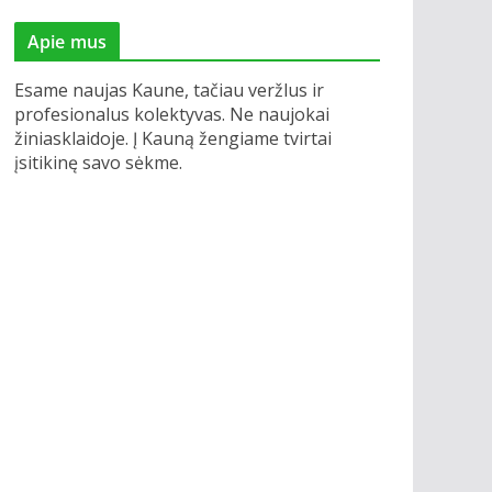
Apie mus
Esame naujas Kaune, tačiau veržlus ir
profesionalus kolektyvas. Ne naujokai
žiniasklaidoje. Į Kauną žengiame tvirtai
įsitikinę savo sėkme.