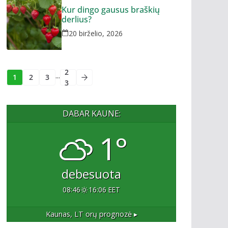
Kur dingo gausus braškių
derlius?
20 birželio, 2026
2
...
1
2
3
3
DABAR KAUNE:
1°
debesuota
08:46
16:06 EET
Kaunas, LT
orų prognozė ▸