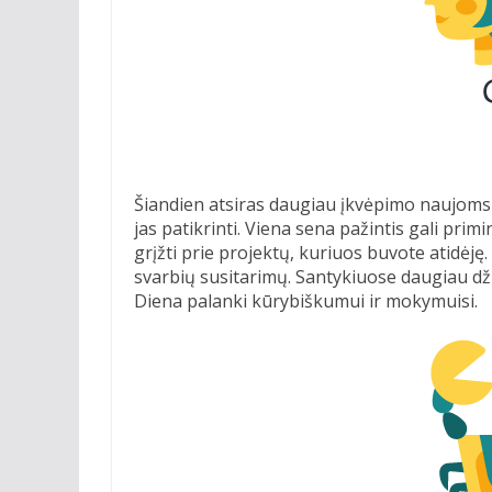
Šiandien atsiras daugiau įkvėpimo naujoms i
jas patikrinti. Viena sena pažintis gali pr
grįžti prie projektų, kuriuos buvote atidėję
svarbių susitarimų. Santykiuose daugiau d
Diena palanki kūrybiškumui ir mokymuisi.