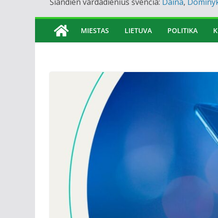
Šiandien vardadienius švenčia:
Daina
,
Dominy
MIESTAS
LIETUVA
POLITIKA
K