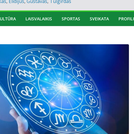
kas
,
Elidijus
,
Gustavas
,
Tulgirdas
ULTŪRA
LAISVALAIKIS
SPORTAS
SVEIKATA
PROFILI