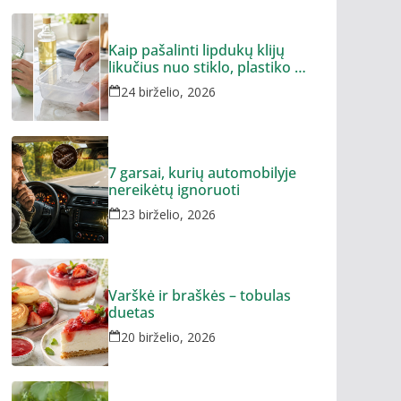
Kaip pašalinti lipdukų klijų
likučius nuo stiklo, plastiko ar
metalo
24 birželio, 2026
7 garsai, kurių automobilyje
nereikėtų ignoruoti
23 birželio, 2026
Varškė ir braškės – tobulas
duetas
20 birželio, 2026