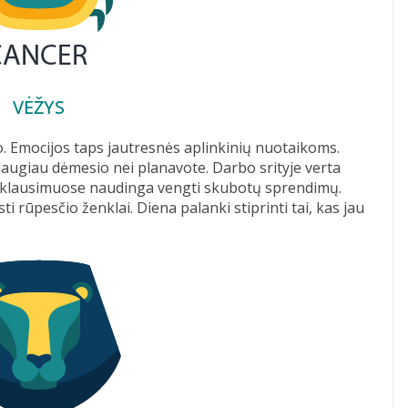
VĖŽYS
. Emocijos taps jautresnės aplinkinių nuotaikoms.
 daugiau dėmesio nei planavote. Darbo srityje verta
se klausimuose naudinga vengti skubotų sprendimų.
rūpesčio ženklai. Diena palanki stiprinti tai, kas jau