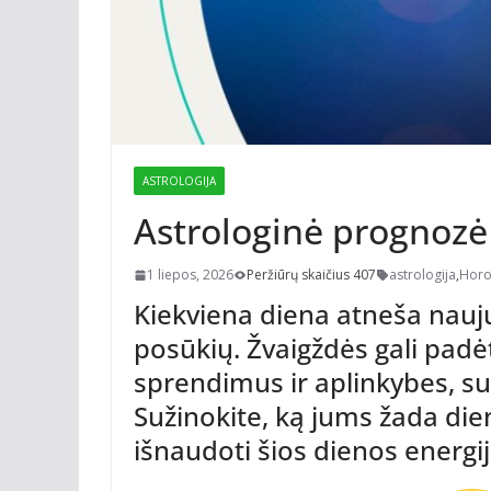
ASTROLOGIJA
Astrologinė prognozė l
1 liepos, 2026
Peržiūrų skaičius 407
astrologija
,
Horo
Kiekviena diena atneša naujų
posūkių. Žvaigždės gali padėt
sprendimus ir aplinkybes, su
Sužinokite, ką jums žada die
išnaudoti šios dienos energi