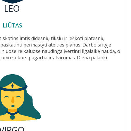
LIŪTAS
skatins imtis didesnių tikslų ir ieškoti platesnių
paskatinti permąstyti ateities planus. Darbo srityje
iniuose reikaluose naudinga įvertinti ilgalaikę naudą, o
rtumo sukurs pagarba ir atvirumas. Diena palanki