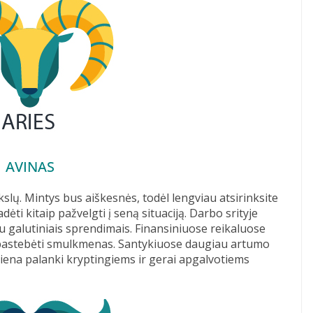
AVINAS
kslų. Mintys bus aiškesnės, todėl lengviau atsirinksite
ėti kitaip pažvelgti į seną situaciją. Darbo srityje
su galutiniais sprendimais. Finansiniuose reikaluose
 pastebėti smulkmenas. Santykiuose daugiau artumo
ena palanki kryptingiems ir gerai apgalvotiems