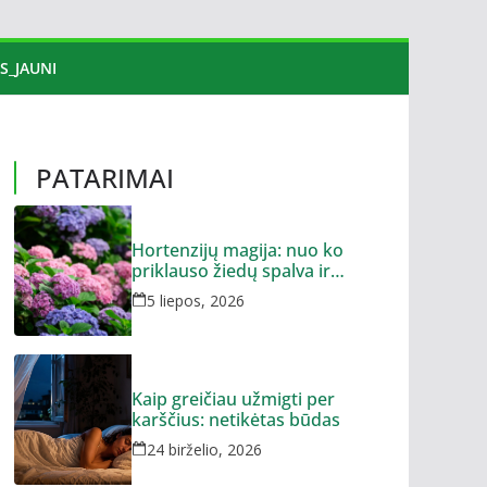
S_JAUNI
PATARIMAI
Hortenzijų magija: nuo ko
priklauso žiedų spalva ir
dydis?
5 liepos, 2026
Kaip greičiau užmigti per
karščius: netikėtas būdas
24 birželio, 2026