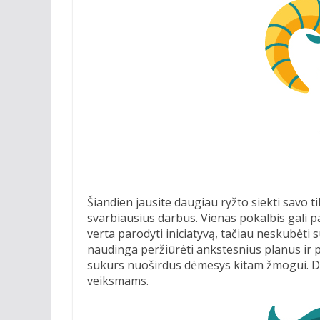
Šiandien jausite daugiau ryžto siekti savo ti
svarbiausius darbus. Vienas pokalbis gali pad
verta parodyti iniciatyvą, tačiau neskubėti 
naudinga peržiūrėti ankstesnius planus ir
sukurs nuoširdus dėmesys kitam žmogui. Di
veiksmams.