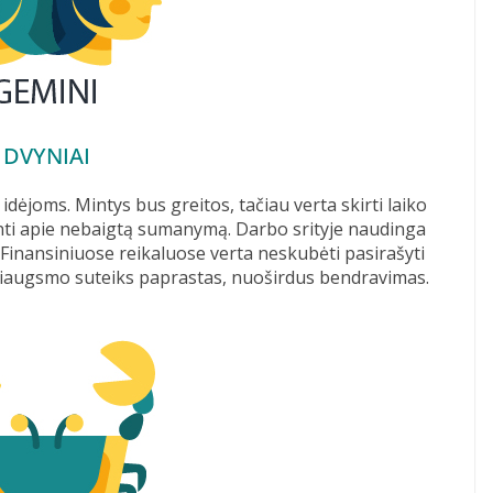
DVYNIAI
dėjoms. Mintys bus greitos, tačiau verta skirti laiko
iminti apie nebaigtą sumanymą. Darbo srityje naudinga
. Finansiniuose reikaluose verta neskubėti pasirašyti
žiaugsmo suteiks paprastas, nuoširdus bendravimas.