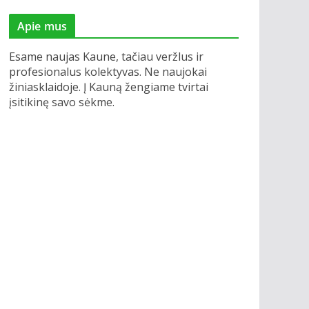
Apie mus
Esame naujas Kaune, tačiau veržlus ir
profesionalus kolektyvas. Ne naujokai
žiniasklaidoje. Į Kauną žengiame tvirtai
įsitikinę savo sėkme.