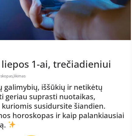
iepos 1-ai, trečiadieniui
skopas
,
likimas
 galimybių, iššūkių ir netikėtų
i geriau suprasti nuotaikas,
 kuriomis susidursite šiandien.
nos horoskopas ir kaip palankiausiai
ją.