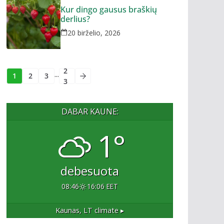
Kur dingo gausus braškių
derlius?
20 birželio, 2026
2
...
1
2
3
3
DABAR KAUNE:
1°
debesuota
08:46
16:06 EET
Kaunas, LT
climate ▸