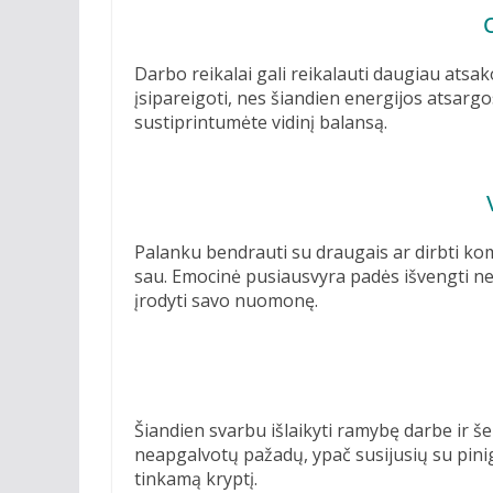
Darbo reikalai gali reikalauti daugiau atsak
įsipareigoti, nes šiandien energijos atsargo
sustiprintumėte vidinį balansą.
Palanku bendrauti su draugais ar dirbti ko
sau. Emocinė pusiausvyra padės išvengti ne
įrodyti savo nuomonę.
Šiandien svarbu išlaikyti ramybę darbe ir šei
neapgalvotų pažadų, ypač susijusių su piniga
tinkamą kryptį.