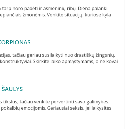
 tarp noro padėti ir asmeninių ribų. Diena palanki
epiančiais žmonėmis. Venkite situacijų, kuriose kyla
KORPIONAS
acijas, tačiau geriau susilaikyti nuo drastiškų žingsnių.
i konstruktyviai. Skirkite laiko apmąstymams, o ne kovai
ŠAULYS
tikslus, tačiau venkite pervertinti savo galimybes.
okalbių emocijomis. Geriausiai seksis, jei laikysitės