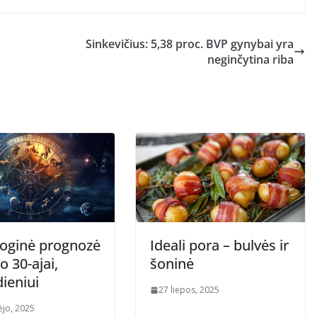
Sinkevičius: 5,38 proc. BVP gynybai yra
neginčytina riba
loginė prognozė
Ideali pora – bulvės ir
o 30-ajai,
šoninė
ieniui
27 liepos, 2025
ėjo, 2025