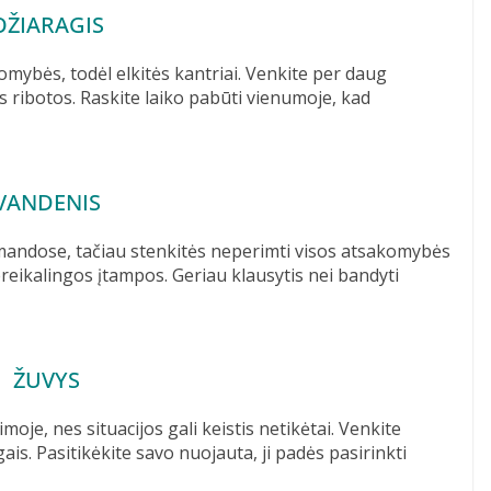
OŽIARAGIS
omybės, todėl elkitės kantriai. Venkite per daug
s ribotos. Raskite laiko pabūti vienumoje, kad
VANDENIS
mandose, tačiau stenkitės neperimti visos atsakomybės
reikalingos įtampos. Geriau klausytis nei bandyti
ŽUVYS
moje, nes situacijos gali keistis netikėtai. Venkite
is. Pasitikėkite savo nuojauta, ji padės pasirinkti