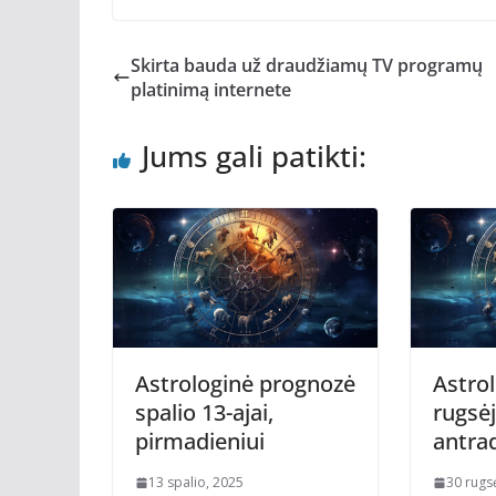
Skirta bauda už draudžiamų TV programų
platinimą internete
Jums gali patikti:
Astrologinė prognozė
Astro
spalio 13-ajai,
rugsėj
pirmadieniui
antrad
13 spalio, 2025
30 rugs