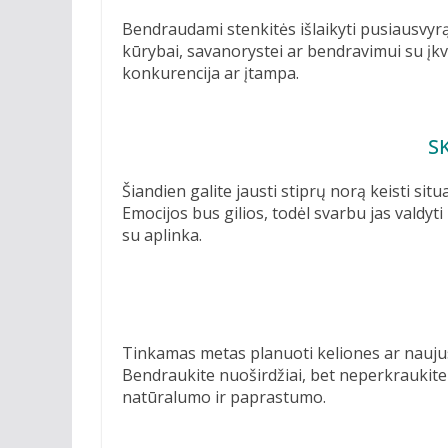
Bendraudami stenkitės išlaikyti pusiausvyrą
kūrybai, savanorystei ar bendravimui su įkv
konkurencija ar įtampa.
S
Šiandien galite jausti stiprų norą keisti situ
Emocijos bus gilios, todėl svarbu jas valdyt
su aplinka.
Tinkamas metas planuoti keliones ar naujus 
Bendraukite nuoširdžiai, bet neperkraukite p
natūralumo ir paprastumo.