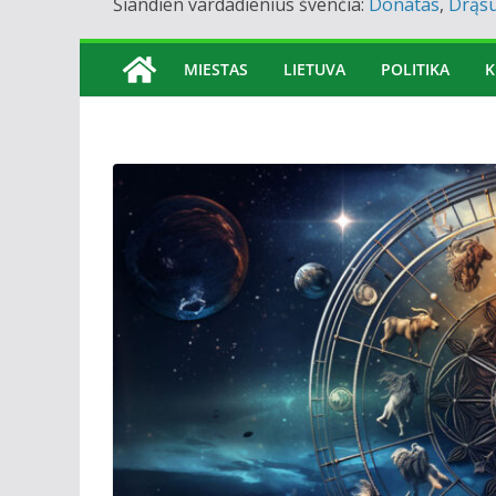
Šiandien vardadienius švenčia:
Donatas
,
Drąsu
MIESTAS
LIETUVA
POLITIKA
K