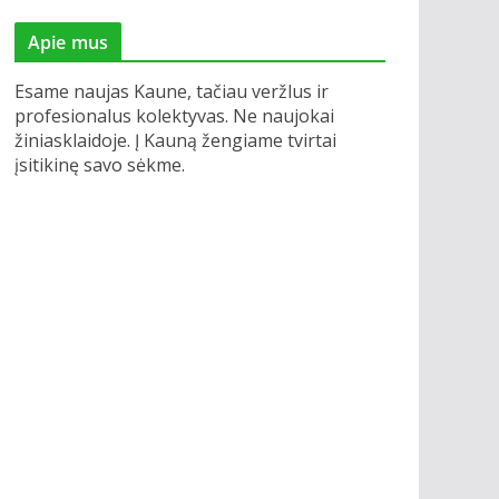
Apie mus
Esame naujas Kaune, tačiau veržlus ir
profesionalus kolektyvas. Ne naujokai
žiniasklaidoje. Į Kauną žengiame tvirtai
įsitikinę savo sėkme.