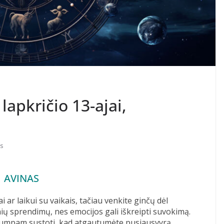
lapkričio 13-ajai,
s
AVINAS
i ar laikui su vaikais, tačiau venkite ginčų dėl
ų sprendimų, nes emocijos gali iškreipti suvokimą.
u trumpam sustoti, kad atgautumėte pusiausvyrą.