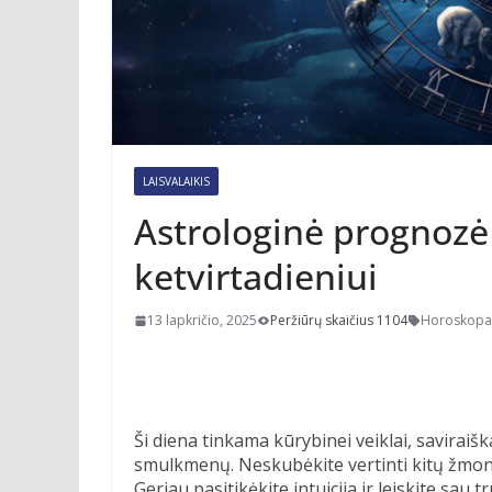
LAISVALAIKIS
Astrologinė prognozė 
ketvirtadieniui
13 lapkričio, 2025
Peržiūrų skaičius 1104
Horoskopa
Ši diena tinkama kūrybinei veiklai, saviraiška
smulkmenų. Neskubėkite vertinti kitų žmoni
Geriau pasitikėkite intuicija ir leiskite sa