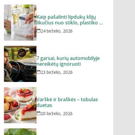
Kaip pašalinti lipdukų klijų
likučius nuo stiklo, plastiko ar
metalo
24 birželio, 2026
7 garsai, kurių automobilyje
nereikėtų ignoruoti
23 birželio, 2026
Varškė ir braškės – tobulas
duetas
20 birželio, 2026