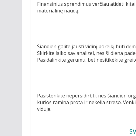
Finansinius sprendimus verčiau atidėti kita
materialinę naudą.
Šiandien galite jausti vidinį poreikį būti dė
Skirkite laiko savianalizei, nes ši diena pa
Pasidalinkite gerumu, bet nesitikėkite greit
Pasistenkite nepersidirbti, nes šiandien orga
kurios ramina protą ir nekelia streso. Venkit
viduje.
S