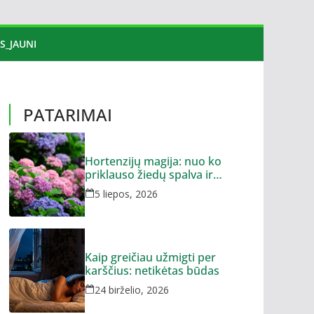
S_JAUNI
PATARIMAI
Hortenzijų magija: nuo ko
priklauso žiedų spalva ir
dydis?
5 liepos, 2026
Kaip greičiau užmigti per
karščius: netikėtas būdas
24 birželio, 2026