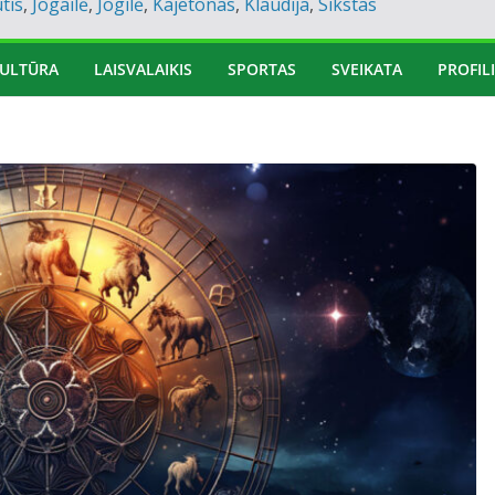
tis
,
Jogailė
,
Jogilė
,
Kajetonas
,
Klaudija
,
Sikstas
ULTŪRA
LAISVALAIKIS
SPORTAS
SVEIKATA
PROFILI