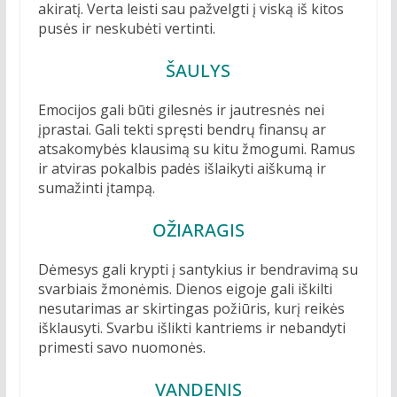
akiratį. Verta leisti sau pažvelgti į viską iš kitos
pusės ir neskubėti vertinti.
ŠAULYS
Emocijos gali būti gilesnės ir jautresnės nei
įprastai. Gali tekti spręsti bendrų finansų ar
atsakomybės klausimą su kitu žmogumi. Ramus
ir atviras pokalbis padės išlaikyti aiškumą ir
sumažinti įtampą.
OŽIARAGIS
Dėmesys gali krypti į santykius ir bendravimą su
svarbiais žmonėmis. Dienos eigoje gali iškilti
nesutarimas ar skirtingas požiūris, kurį reikės
išklausyti. Svarbu išlikti kantriems ir nebandyti
primesti savo nuomonės.
VANDENIS