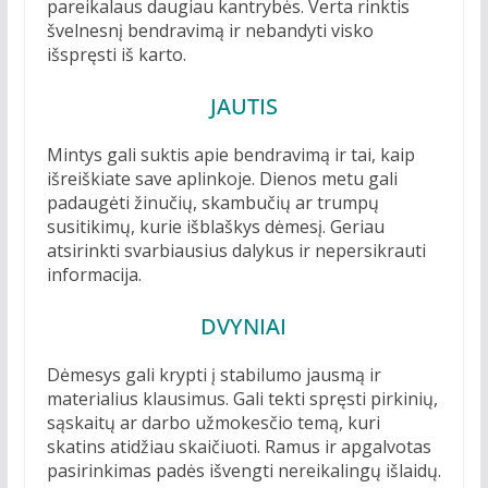
pareikalaus daugiau kantrybės. Verta rinktis
švelnesnį bendravimą ir nebandyti visko
išspręsti iš karto.
JAUTIS
Mintys gali suktis apie bendravimą ir tai, kaip
išreiškiate save aplinkoje. Dienos metu gali
padaugėti žinučių, skambučių ar trumpų
susitikimų, kurie išblaškys dėmesį. Geriau
atsirinkti svarbiausius dalykus ir nepersikrauti
informacija.
DVYNIAI
Dėmesys gali krypti į stabilumo jausmą ir
materialius klausimus. Gali tekti spręsti pirkinių,
sąskaitų ar darbo užmokesčio temą, kuri
skatins atidžiau skaičiuoti. Ramus ir apgalvotas
pasirinkimas padės išvengti nereikalingų išlaidų.