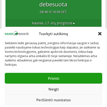
debesuota
08:46
16:06 EET
Kaunas, LT
orų prognozė ▸
Tvarkyti sutikimą
Apie mus
Siekdami teikti geriausią patirtį, įrenginio informacijai saugoti ir (arba)
pasiekti naudojame tokias technologijas kaip slapukus. Jei sutiksime su
Esame naujas Kaune, tačiau veržlus ir profesionalus
šiomis technologijomis, galėsime apdoroti duomenis, tokius kaip
kolektyvas. Ne naujokai žiniasklaidoje. Į Kauną
naršymo elgsena arba unikalūs ID šioje svetainėje. Nesutikimas arba
žengiame tvirtai įsitikinę savo sėkme.
sutikimo atšaukimas gali neigiamai paveikti tam tikras funkcijas ir
funkcijas.
Priimti
Neigti
Visos teisės saugomos © ON MEDIA. Sukurta naudojant
ColorMag
ir
WordPress
.
Peržiūrėti nuostatas