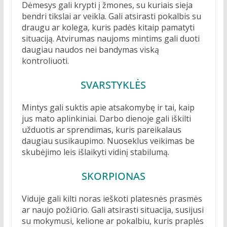
Dėmesys gali krypti į žmones, su kuriais sieja
bendri tikslai ar veikla. Gali atsirasti pokalbis su
draugu ar kolega, kuris padės kitaip pamatyti
situaciją. Atvirumas naujoms mintims gali duoti
daugiau naudos nei bandymas viską
kontroliuoti.
SVARSTYKLĖS
Mintys gali suktis apie atsakomybę ir tai, kaip
jus mato aplinkiniai. Darbo dienoje gali iškilti
užduotis ar sprendimas, kuris pareikalaus
daugiau susikaupimo. Nuoseklus veikimas be
skubėjimo leis išlaikyti vidinį stabilumą.
SKORPIONAS
Viduje gali kilti noras ieškoti platesnės prasmės
ar naujo požiūrio. Gali atsirasti situacija, susijusi
su mokymusi, kelione ar pokalbiu, kuris praplės