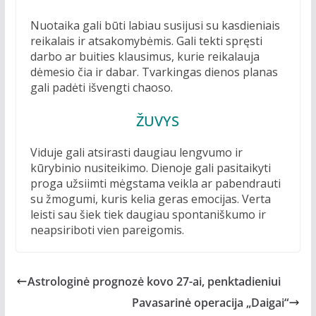
Nuotaika gali būti labiau susijusi su kasdieniais
reikalais ir atsakomybėmis. Gali tekti spręsti
darbo ar buities klausimus, kurie reikalauja
dėmesio čia ir dabar. Tvarkingas dienos planas
gali padėti išvengti chaoso.
ŽUVYS
Viduje gali atsirasti daugiau lengvumo ir
kūrybinio nusiteikimo. Dienoje gali pasitaikyti
proga užsiimti mėgstama veikla ar pabendrauti
su žmogumi, kuris kelia geras emocijas. Verta
leisti sau šiek tiek daugiau spontaniškumo ir
neapsiriboti vien pareigomis.
Astrologinė prognozė kovo 27-ai, penktadieniui
Pavasarinė operacija „Daigai“