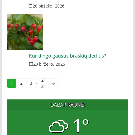
20 birželio, 2026
Kur dingo gausus braškių derlius?
20 birželio, 2026
2
...
1
2
3
3
DABAR KAUNE:
1°