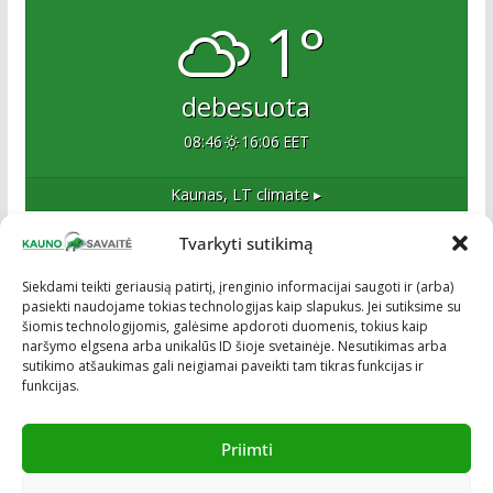
1°
debesuota
08:46
16:06 EET
Kaunas, LT
climate ▸
Tvarkyti sutikimą
Apie mus
Siekdami teikti geriausią patirtį, įrenginio informacijai saugoti ir (arba)
pasiekti naudojame tokias technologijas kaip slapukus. Jei sutiksime su
Esame naujas Kaune, tačiau veržlus ir profesionalus
šiomis technologijomis, galėsime apdoroti duomenis, tokius kaip
kolektyvas. Ne naujokai žiniasklaidoje. Į Kauną
naršymo elgsena arba unikalūs ID šioje svetainėje. Nesutikimas arba
žengiame tvirtai įsitikinę savo sėkme.
sutikimo atšaukimas gali neigiamai paveikti tam tikras funkcijas ir
funkcijas.
Priimti