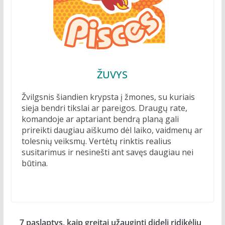
ŽUVYS
Žvilgsnis šiandien krypsta į žmones, su kuriais
sieja bendri tikslai ar pareigos. Draugų rate,
komandoje ar aptariant bendrą planą gali
prireikti daugiau aiškumo dėl laiko, vaidmenų ar
tolesnių veiksmų. Vertėtų rinktis realius
susitarimus ir nesinešti ant savęs daugiau nei
būtina.
7 paslaptys, kaip greitai užauginti didelį ridikėlių