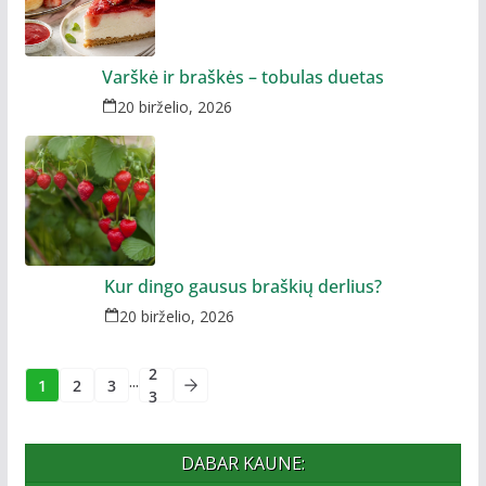
Varškė ir braškės – tobulas duetas
20 birželio, 2026
Kur dingo gausus braškių derlius?
20 birželio, 2026
2
...
1
2
3
3
DABAR KAUNE: