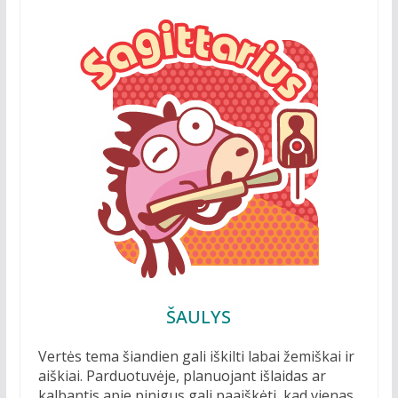
ŠAULYS
Vertės tema šiandien gali iškilti labai žemiškai ir
aiškiai. Parduotuvėje, planuojant išlaidas ar
kalbantis apie pinigus gali paaiškėti, kad vienas