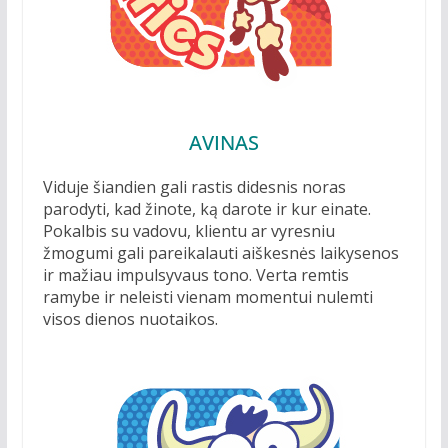
AVINAS
Viduje šiandien gali rastis didesnis noras
parodyti, kad žinote, ką darote ir kur einate.
Pokalbis su vadovu, klientu ar vyresniu
žmogumi gali pareikalauti aiškesnės laikysenos
ir mažiau impulsyvaus tono. Verta remtis
ramybe ir neleisti vienam momentui nulemti
visos dienos nuotaikos.